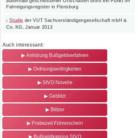
außerhalb geschlossener Ortschaften droht ein Punkt im
Fahreigungsregister in Flensburg
Studie
der VUT Sachverständigengesellschaft mbH &
1
Co. KG, Januar 2013
Auch interessant:
▶
Anhörung Bußgeldverfahren
▶
Ordnungswidrigkeiten
▶
StVO Novelle
▶
Geblitzt
▶
Blitzer
▶
Probezeit Führerschein
▶
Bußgeldkatalog StVO