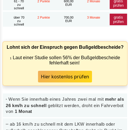
gratis
61 - 70
2 Punkte
600,00
2 Monate
zu
EUR
prüfen
schnell
gratis
über 70
2 Punkte
700,00
3 Monate
zu
EUR
prüfen
schnell
Lohnt sich der Einspruch gegen Bußgeldbescheide?
Laut einer Studie sollen 56% der Bußgeldbescheide
1
fehlerhaft sein!
Hier kostenlos prüfen
Wenn Sie innerhalb eines Jahres zwei mal mit
mehr als
*
26 km/h zu schnell
geblitzt werden, droht ein Fahrverbot
von
1 Monat
ab 16 km/h zu schnell mit dem LKW innerhalb oder
**