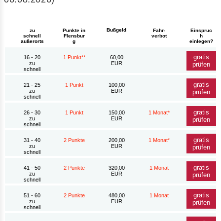
Bußgeld
zu
Punkte in
Fahr-
Einspruc
schnell
Flensbur
verbot
h
außerorts
g
einlegen?
gratis
16 - 20
1 Punkt**
60,00
zu
EUR
prüfen
schnell
gratis
21 - 25
1 Punkt
100,00
zu
EUR
prüfen
schnell
gratis
26 - 30
1 Punkt
150,00
1 Monat*
zu
EUR
prüfen
schnell
gratis
31 - 40
2 Punkte
200,00
1 Monat*
zu
EUR
prüfen
schnell
gratis
41 - 50
2 Punkte
320,00
1 Monat
zu
EUR
prüfen
schnell
gratis
51 - 60
2 Punkte
480,00
1 Monat
zu
EUR
prüfen
schnell