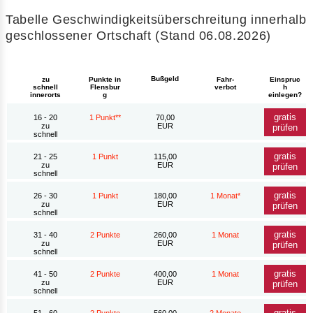
Tabelle Geschwindigkeitsüberschreitung innerhalb
geschlossener Ortschaft (Stand 06.08.2026)
Bußgeld
zu
Punkte in
Fahr-
Einspruc
schnell
Flensbur
verbot
h
innerorts
g
einlegen?
gratis
16 - 20
1 Punkt**
70,00
zu
EUR
prüfen
schnell
gratis
21 - 25
1 Punkt
115,00
zu
EUR
prüfen
schnell
gratis
26 - 30
1 Punkt
180,00
1 Monat*
zu
EUR
prüfen
schnell
gratis
31 - 40
2 Punkte
260,00
1 Monat
zu
EUR
prüfen
schnell
gratis
41 - 50
2 Punkte
400,00
1 Monat
zu
EUR
prüfen
schnell
gratis
51 - 60
2 Punkte
560,00
2 Monate