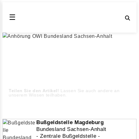
☰
Anhörung OWI Bundesland Sachsen-
Anhalt
Bundesland Sachsen-Anhalt ahndet
Verkehrsordnungswidrigkeiten wie
Geschwindigkeitsüberschreitungen, Abstandsverstöße
oder die Missachtung einer Roten Ampel (Stand August
2026)
Teilen Sie den Artikel!
Lassen Sie auch andere an
unserem Wissen teilhaben.
Bußgeldstelle Magdeburg
Bundesland Sachsen-Anhalt
- Zentrale Bußgeldstelle -