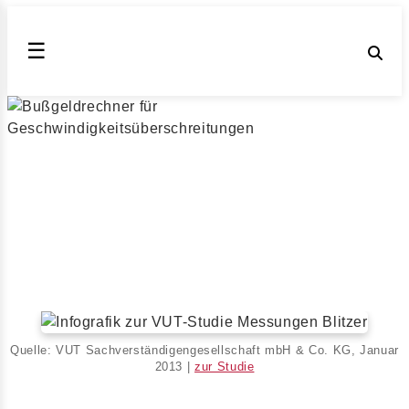
☰
Bußgeldrechner – Bußgelder online
berechnen nach Bußgeldkatalog 2026
Geblitzt und jetzt? Finden Sie es in wenigen Sekunden
heraus
Veröffentlicht am 06.06.2025 | von
Burcu Bostan
|
Lesezeit: 6 min
Quelle: VUT Sachverständigengesellschaft mbH & Co. KG, Januar
2013 |
zur Studie