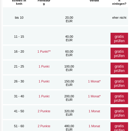
schnell in
Flensbur
verbot
h
kmh
g
einlegen?
bis 10
20,00
eher nicht
EUR
gratis
11 - 15
40,00
EUR
prüfen
gratis
16 - 20
1 Punkt**
60,00
EUR
prüfen
gratis
21 - 25
1 Punkt
100,00
EUR
prüfen
gratis
26 - 30
1 Punkt
150,00
1 Monat*
EUR
prüfen
gratis
31 - 40
1 Punkt
200,00
1 Monat*
EUR
prüfen
gratis
41 - 50
2 Punkte
320,00
1 Monat
EUR
prüfen
gratis
51 - 60
2 Punkte
480,00
1 Monat
EUR
prüfen