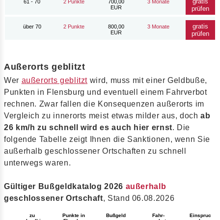
gratis
61 - 70
2 Punkte
700,00
3 Monate
EUR
prüfen
gratis
über 70
2 Punkte
800,00
3 Monate
EUR
prüfen
Außerorts geblitzt
Wer
außerorts geblitzt
wird, muss mit einer Geldbuße,
Punkten in Flensburg und eventuell einem Fahrverbot
rechnen. Zwar fallen die Konsequenzen außerorts im
Vergleich zu innerorts meist etwas milder aus, doch
ab
26 km/h zu schnell wird es auch hier ernst
. Die
folgende Tabelle zeigt Ihnen die Sanktionen, wenn Sie
außerhalb geschlossener Ortschaften zu schnell
unterwegs waren.
Gültiger Bußgeldkatalog 2026
außerhalb
geschlossener Ortschaft
, Stand 06.08.2026
Bußgeld
zu
Punkte in
Fahr-
Einspruc