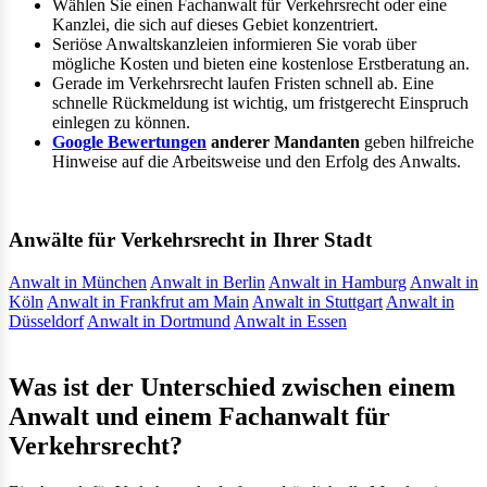
Wählen Sie einen Fachanwalt für Verkehrsrecht oder eine
Kanzlei, die sich auf dieses Gebiet konzentriert.
Seriöse Anwaltskanzleien informieren Sie vorab über
mögliche Kosten und bieten eine kostenlose Erstberatung an.
Gerade im Verkehrsrecht laufen Fristen schnell ab. Eine
schnelle Rückmeldung ist wichtig, um fristgerecht Einspruch
einlegen zu können.
Google Bewertungen
anderer Mandanten
geben hilfreiche
Hinweise auf die Arbeitsweise und den Erfolg des Anwalts.
Anwälte für Verkehrsrecht in Ihrer Stadt
Anwalt in München
Anwalt in Berlin
Anwalt in Hamburg
Anwalt in
Köln
Anwalt in Frankfrut am Main
Anwalt in Stuttgart
Anwalt in
Düsseldorf
Anwalt in Dortmund
Anwalt in Essen
Was ist der Unterschied zwischen einem
Anwalt und einem Fachanwalt für
Verkehrsrecht?