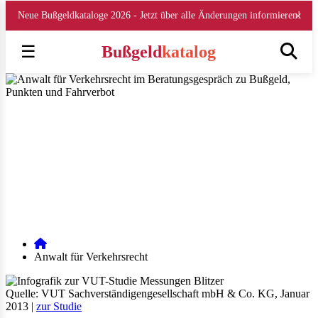
×
Neue Bußgeldkataloge 2026 - Jetzt über alle Änderungen informieren!
☰
Bußgeld
katalog
Anwalt für Verkehrsrecht
Strategische Verteidigung bei Bußgeld, Punkten & Fahrverbot – von
der Ersteinschätzung bis zur Durchsetzung Ihrer Rechte.
Veröffentlicht am 07.10.2025 | geändert am 30.12.2025 | von
Burcu
Bostan
| Lesezeit: 6 min
E-Mail
WhatsApp
Facebook
Instagram
LinkedIn
Anwalt für Verkehrsrecht
Quelle: VUT Sachverständigengesellschaft mbH & Co. KG, Januar
2013 |
zur Studie