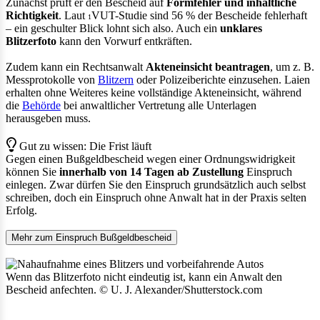
Zunächst prüft er den Bescheid auf
Formfehler und inhaltliche
Richtigkeit
. Laut
VUT-Studie sind 56 % der Bescheide fehlerhaft
1
– ein geschulter Blick lohnt sich also. Auch ein
unklares
Blitzerfoto
kann den Vorwurf entkräften.
Zudem kann ein Rechtsanwalt
Akteneinsicht beantragen
, um z. B.
Messprotokolle von
Blitzern
oder Polizeiberichte einzusehen. Laien
erhalten ohne Weiteres keine vollständige Akteneinsicht, während
die
Behörde
bei anwaltlicher Vertretung alle Unterlagen
herausgeben muss.
Gut zu wissen: Die Frist läuft
Gegen einen Bußgeldbescheid wegen einer Ordnungswidrigkeit
können Sie
innerhalb von 14 Tagen ab Zustellung
Einspruch
einlegen. Zwar dürfen Sie den Einspruch grundsätzlich auch selbst
schreiben, doch ein Einspruch ohne Anwalt hat in der Praxis selten
Erfolg.
Mehr zum Einspruch Bußgeldbescheid
Wenn das Blitzerfoto nicht eindeutig ist, kann ein Anwalt den
Bescheid anfechten. © U. J. Alexander/Shutterstock.com