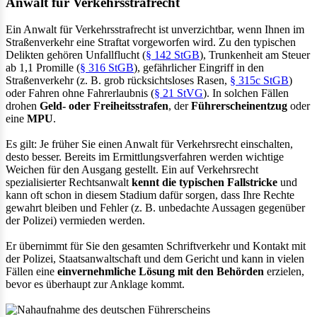
Anwalt für Verkehrsstrafrecht
Ein Anwalt für Verkehrsstrafrecht ist unverzichtbar, wenn Ihnen im
Straßenverkehr eine Straftat vorgeworfen wird. Zu den typischen
Delikten gehören Unfallflucht (
§ 142 StGB
), Trunkenheit am Steuer
ab 1,1 Promille (
§ 316 StGB
), gefährlicher Eingriff in den
Straßenverkehr (z. B. grob rücksichtsloses Rasen,
§ 315c StGB
)
oder Fahren ohne Fahrerlaubnis (
§ 21 StVG
). In solchen Fällen
drohen
Geld- oder Freiheitsstrafen
, der
Führerscheinentzug
oder
eine
MPU
.
Es gilt: Je früher Sie einen Anwalt für Verkehrsrecht einschalten,
desto besser. Bereits im Ermittlungsverfahren werden wichtige
Weichen für den Ausgang gestellt. Ein auf Verkehrsrecht
spezialisierter Rechtsanwalt
kennt die typischen Fallstricke
und
kann oft schon in diesem Stadium dafür sorgen, dass Ihre Rechte
gewahrt bleiben und Fehler (z. B. unbedachte Aussagen gegenüber
der Polizei) vermieden werden.
Er übernimmt für Sie den gesamten Schriftverkehr und Kontakt mit
der Polizei, Staatsanwaltschaft und dem Gericht und kann in vielen
Fällen eine
einvernehmliche Lösung mit den Behörden
erzielen,
bevor es überhaupt zur Anklage kommt.