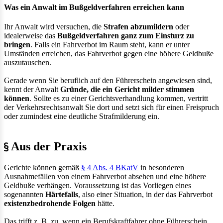
Was ein Anwalt im Bußgeldverfahren erreichen kann
Ihr Anwalt wird versuchen, die
Strafen abzumildern
oder
idealerweise das
Bußgeldverfahren ganz zum Einsturz zu
bringen
. Falls ein Fahrverbot im Raum steht, kann er unter
Umständen erreichen, das Fahrverbot gegen eine höhere Geldbuße
auszutauschen.
Gerade wenn Sie beruflich auf den Führerschein angewiesen sind,
kennt der Anwalt
Gründe, die ein Gericht milder stimmen
können
. Sollte es zu einer Gerichtsverhandlung kommen, vertritt
der Verkehrsrechtsanwalt Sie dort und setzt sich für einen Freispruch
oder zumindest eine deutliche Strafmilderung ein.
Aus der Praxis
Gerichte können gemäß
§ 4 Abs. 4 BKatV
in besonderen
Ausnahmefällen von einem Fahrverbot absehen und eine höhere
Geldbuße verhängen. Voraussetzung ist das Vorliegen eines
sogenannten
Härtefalls
, also einer Situation, in der das Fahrverbot
existenzbedrohende Folgen
hätte.
Das trifft z. B. zu, wenn ein Berufskraftfahrer ohne Führerschein