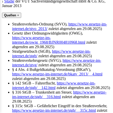
Studie
der VUT Sachverständigengesellschaft mbH & Co. KG,
1
Januar 2013
Quellen
+
Straßenverkehrs-Ordnung (StVO),
https://www.gesetze-im-
internet.de/stvo_2013/
zuletzt abgerufen am 29.08.2025)
Gesetz über Ordnungswidrigkeiten (OWiG),
https://www.gesetze-im-
internet.de/owig_1968/BJNR004810968.html
zuletzt
abgerufen am 29.08.2025)
Strafgesetzbuch (StGB),
https://www.gesetze-im-
internet.de/stgb/
zuletzt abgerufen am 29.08.2025)
Straßenverkehrsgesetz (StVG),
https://www.gesetze-im-
internet.de/stvg/
zuletzt abgerufen am 29.08.2025)
§ 4 Abs. 4 Bußgeldkatalog-Verordnung (BKatV),
https://www.gesetze-im-internet.de/bkatv_2013/__4.html
zuletzt abgerufen am 29.08.2025)
§ 142 StGB – Fahrerflucht,
https://www.gesetze-im-
internet.de/stgb/__142.html
zuletzt abgerufen am 29.08.2025)
§ 316 StGB – Trunkenheit am Steuer,
https://www.gesetze-
im-internet.de/stgb/__316.html
zuletzt abgerufen am
29.08.2025)
§ 315c StGB – Gefährlicher Eingriff in den Straßenverkehr,
https://www.gesetze-im-internet.de/stgb/__315c.html
zuletzt