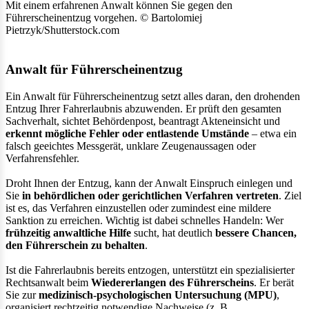
Mit einem erfahrenen Anwalt können Sie gegen den
Führerscheinentzug vorgehen. © Bartolomiej
Pietrzyk/Shutterstock.com
Anwalt für Führerscheinentzug
Ein Anwalt für Führerscheinentzug setzt alles daran, den drohenden
Entzug Ihrer Fahrerlaubnis abzuwenden. Er prüft den gesamten
Sachverhalt, sichtet Behördenpost, beantragt Akteneinsicht und
erkennt mögliche Fehler oder entlastende Umstände
– etwa ein
falsch geeichtes Messgerät, unklare Zeugenaussagen oder
Verfahrensfehler.
Droht Ihnen der Entzug, kann der Anwalt Einspruch einlegen und
Sie
in behördlichen oder gerichtlichen Verfahren vertreten
. Ziel
ist es, das Verfahren einzustellen oder zumindest eine mildere
Sanktion zu erreichen. Wichtig ist dabei schnelles Handeln: Wer
frühzeitig anwaltliche Hilfe
sucht, hat deutlich
bessere Chancen,
den Führerschein zu behalten
.
Ist die Fahrerlaubnis bereits entzogen, unterstützt ein spezialisierter
Rechtsanwalt beim
Wiedererlangen des Führerscheins
. Er berät
Sie zur
medizinisch-psychologischen Untersuchung (MPU)
,
organisiert rechtzeitig notwendige Nachweise (z. B.