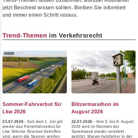
Trend-Themen fassen zusammen, worüber Autofahrer
jetzt Bescheid wissen sollten. Bleiben Sie informiert
und immer einen Schritt voraus.
Trend-Themen
im Verkehrsrecht
Sommer-Fahrverbot für
Blitzermarathon im
Lkw 2026
August 2026
23.07.2026
- Seit dem 1. Juli gilt
22.07.2026
- Vom 3. bis 9. August
wieder das Ferienfahrverbot für
2026 wird im Rahmen der
Lkw. Welche Strecken betroffen
Speedweek wieder verstärkt
sind, wann die Sperren greifen
geblitzt. Warum Autofahrer in der