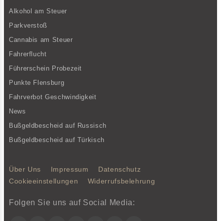
Alkohol am Steuer
Parkverstoß
Cannabis am Steuer
Fahrerflucht
Führerschein Probezeit
Punkte Flensburg
Fahrverbot Geschwindigkeit
News
Bußgeldbescheid auf Russisch
Bußgeldbescheid auf Türkisch
Über Uns
Impressum
Datenschutz
Cookieeinstellungen
Widerrufsbelehrung
Folgen Sie uns auf Social Media:
Facebook
Instagram
Twitter
YouTube
LinkedIn
Xing
Telegram