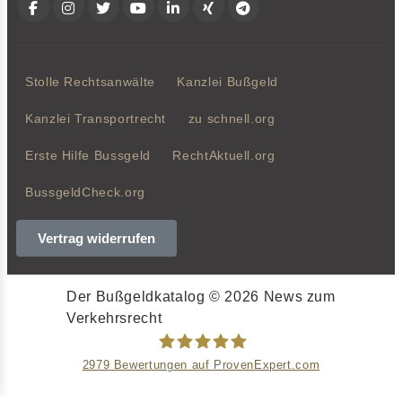
Stolle Rechtsanwälte
Kanzlei Bußgeld
Kanzlei Transportrecht
zu schnell.org
Erste Hilfe Bussgeld
RechtAktuell.org
BussgeldCheck.org
Vertrag widerrufen
Der Bußgeldkatalog © 2026 News zum
Verkehrsrecht
2979
Bewertungen auf ProvenExpert.com
Stolle Rechtsanwälte