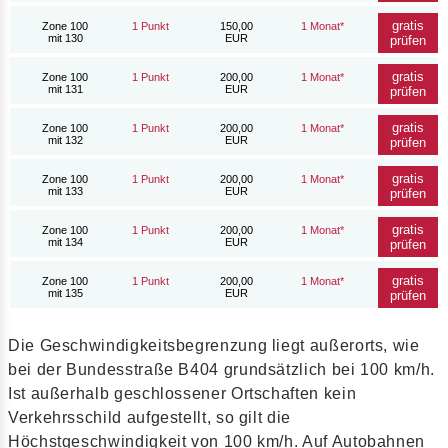
gratis
Zone 100
1 Punkt
150,00
1 Monat*
mit 130
EUR
prüfen
gratis
Zone 100
1 Punkt
200,00
1 Monat*
mit 131
EUR
prüfen
gratis
Zone 100
1 Punkt
200,00
1 Monat*
mit 132
EUR
prüfen
gratis
Zone 100
1 Punkt
200,00
1 Monat*
mit 133
EUR
prüfen
gratis
Zone 100
1 Punkt
200,00
1 Monat*
mit 134
EUR
prüfen
gratis
Zone 100
1 Punkt
200,00
1 Monat*
mit 135
EUR
prüfen
Die Geschwindigkeitsbegrenzung liegt außerorts, wie
bei der Bundesstraße B404 grundsätzlich bei 100 km/h.
Ist außerhalb geschlossener Ortschaften kein
Verkehrsschild aufgestellt, so gilt die
Höchstgeschwindigkeit von 100 km/h. Auf Autobahnen