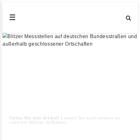
☰
Blitzer in Deutschland
auf der Bundesstraße
B404
Messstellen außerorts und Blitzer auf der Bundesstraße
B404 (Stand August 2026)
▶ Blitzer außerhalb geschlossener Ortschaften
Teilen Sie den Artikel!
Lassen Sie auch andere an
unserem Wissen teilhaben.