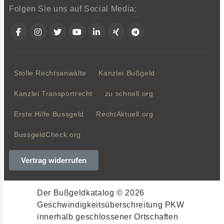
Folgen Sie uns auf Social Media:
Facebook
Instagram
Twitter
YouTube
LinkedIn
Xing
Telegram
Stolle Rechtsanwälte
Kanzlei Bußgeld
Kanzlei Transportrecht
zu schnell.org
Erste Hilfe Bussgeld
RechtAktuell.org
BussgeldCheck.org
Vertrag widerrufen
Der Bußgeldkatalog © 2026
Geschwindigkeitsüberschreitung PKW
innerhalb geschlossener Ortschaften