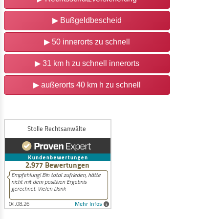
▶
Bußgeldbescheid
▶
50 innerorts zu schnell
▶
31 km h zu schnell innerorts
▶
außerorts 40 km h zu schnell