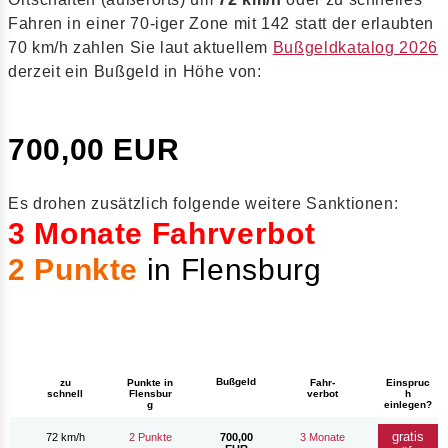
Fahren in einer 70-iger Zone mit 142 statt der erlaubten
70 km/h zahlen Sie laut aktuellem
Bußgeldkatalog 2026
derzeit ein Bußgeld in Höhe von:
700,00 EUR
Es drohen zusätzlich folgende weitere Sanktionen:
3 Monate Fahrverbot
2 Punkte
in Flensburg
Bußgeld
zu
Punkte in
Fahr-
Einspruc
schnell
Flensbur
verbot
h
g
einlegen?
gratis
72 km/h
2 Punkte
700,00
3 Monate