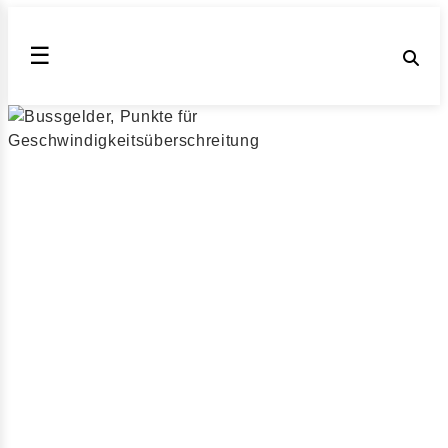
☰
Mit 72 kmh zu schnell
außerorts geblitzt
worden?
Bußgeldkatalog 2026 für zu schnelles Fahren außerorts
mit 72 km/h zu schnell (Stand August 2026)
Wenn Sie innerhalb eines Jahres zwei mal mit mehr als
26 km/h zu schnell geblitzt werden, droht ein Fahrverbot
von 1 Monat