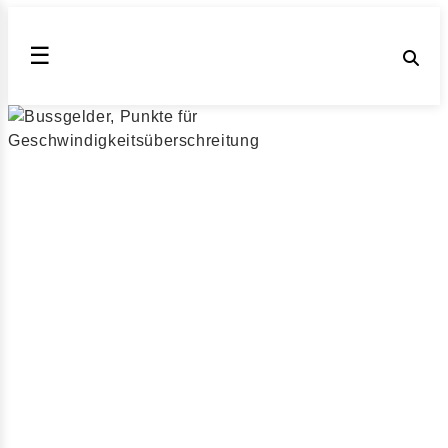
☰
Mit 21 - 25 kmh zu
schnell außerorts
geblitzt worden?
Bußgeldkatalog 2026 für zu schnelles Fahren außerorts
mit 21 - 25 km/h zu schnell (Stand August 2026)
Wenn Sie innerhalb eines Jahres zwei mal mit mehr als
26 km/h zu schnell geblitzt werden, droht ein Fahrverbot
von 1 Monat