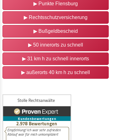
▶
Punkte Flensburg
▶
Rechtsschutzversicherung
▶
Bußgeldbescheid
▶
50 innerorts zu schnell
▶
31 km h zu schnell innerorts
▶
außerorts 40 km h zu schnell