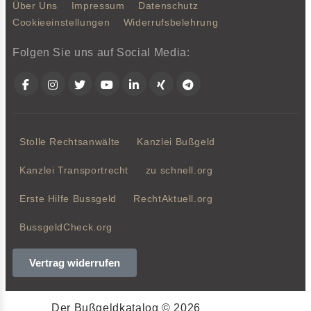
Über Uns
Impressum
Datenschutz
Cookieeinstellungen
Widerrufsbelehrung
Folgen Sie uns auf Social Media:
Facebook
Instagram
Twitter
YouTube
LinkedIn
Xing
Telegram
Stolle Rechtsanwälte
Kanzlei Bußgeld
Kanzlei Transportrecht
zu schnell.org
Erste Hilfe Bussgeld
RechtAktuell.org
BussgeldCheck.org
Vertrag widerrufen
Der Bußgeldkatalog © 2026