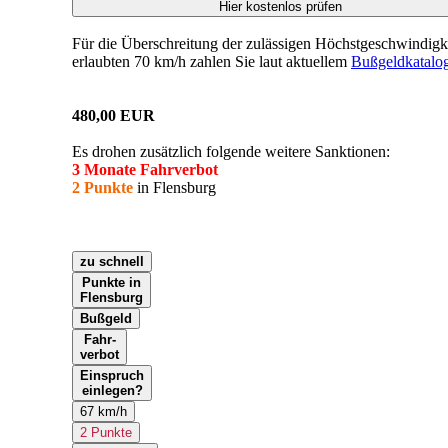
Hier kostenlos prüfen
Für die Überschreitung der zulässigen Höchstgeschwindigke
erlaubten 70 km/h zahlen Sie laut aktuellem
Bußgeldkatalo
480,00 EUR
Es drohen zusätzlich folgende weitere Sanktionen:
3 Monate Fahrverbot
2 Punkte
in Flensburg
zu schnell
Punkte in
Flensburg
Bußgeld
Fahr-
verbot
Einspruch
einlegen?
67 km/h
2 Punkte