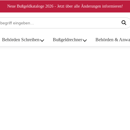
Neue Bußgeldkataloge 2026 - Jetzt über alle Änderungen informieren!
Behörden Schreiben
Bußgeldrechner
Behörden & Anwa
 zu schnell außerorts geblitzt w
 zu schnelles Fahren außerorts mit 67 km/h zu schnell (Stand August 
s Jahres zwei mal mit mehr als 26 km/h zu schnell geblitzt werden, dr