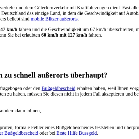
llverkehr und dem Güterfernverkehr mit Kraftfahrzeugen dient. Fast a
 Deutschland das einzige Land, in dem die Geschwindigkeit auf Autobah
ers beliebt sind
mobile Blitzer außerorts
.
147 km/h
fahren und die Geschwindigkeit um 67 km/h überschreiten, m
enn Sie bei erlaubten
60 km/h mit 127 km/h
fahren.
h zu schnell außerorts überhaupt?
efragebogen oder den
Bußgeldbescheid
erhalten haben, weil Ihnen vorg
en zu haben, müssen Sie diesen nicht in jedem Fall akzeptieren und be
sondere dann lohnen,
fen, formale Fehler eines Bußgeldbescheides feststellen und überprüfen
er Bußgeldbescheid
oder bei
Erste Hilfe Bussgeld
.