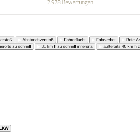
2.978 Bewertungen
erstoß
▶
Abstandsverstoß
▶
Fahrerflucht
▶
Fahrverbot
▶
Rote Am
erorts zu schnell
▶
31 km h zu schnell innerorts
▶
außerorts 40 km h z
LKW