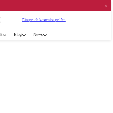
×
Einspruch kostenlos prüfen
lt
Blog
News
orden?
2026)
oht ein Fahrverbot von 1 Monat