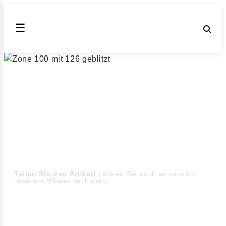
☰
Zone 100 mit 126 geblitzt
26 km/h zu schnell außerorts
: Welche Kosten, Punkte
und Fahrverbote drohen können und welche Punkte Sie
am
Bußgeldbescheid
prüfen sollten.
Wichtig sind
Messwert, Toleranzabzug, Fahrerfoto,
Beschilderung und Zustellung
sowie mögliche
formelle Fehler im
Bußgeldverfahren
.
Veröffentlicht am 31.07.2026 | von
Julia Obrazova
|
Lesezeit: 6 min
Teilen Sie den Artikel!
Lassen Sie auch andere an
unserem Wissen teilhaben.