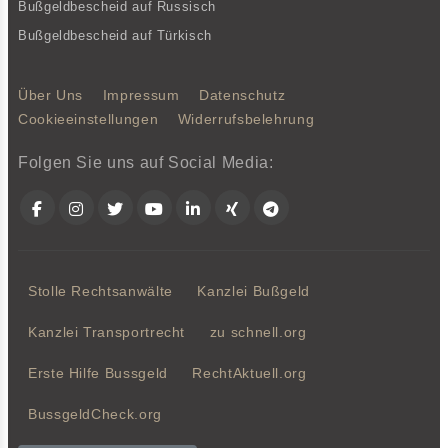
Bußgeldbescheid auf Russisch
Bußgeldbescheid auf Türkisch
Über Uns
Impressum
Datenschutz
Cookieeinstellungen
Widerrufsbelehrung
Folgen Sie uns auf Social Media:
Facebook
Instagram
Twitter
YouTube
LinkedIn
Xing
Telegram
Stolle Rechtsanwälte
Kanzlei Bußgeld
Kanzlei Transportrecht
zu schnell.org
Erste Hilfe Bussgeld
RechtAktuell.org
BussgeldCheck.org