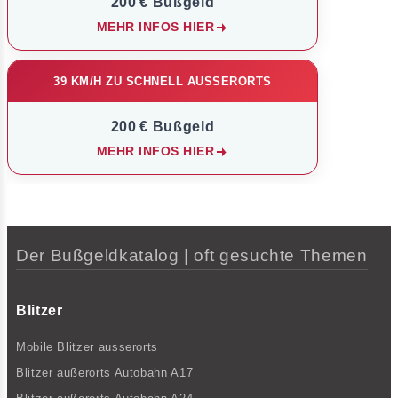
200 € Bußgeld
MEHR INFOS HIER
39 KM/H ZU SCHNELL AUSSERORTS
200 € Bußgeld
MEHR INFOS HIER
Der Bußgeldkatalog | oft gesuchte Themen
Blitzer
Mobile Blitzer ausserorts
Blitzer außerorts Autobahn A17