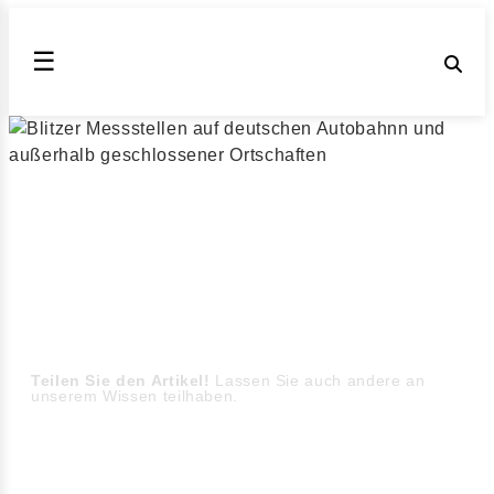
☰
Blitzer in Deutschland
auf der Autobahn A352
Messstellen außerorts und Blitzer auf der Autobahn
A352 (Stand August 2026)
▶ Blitzer außerhalb geschlossener Ortschaften
Teilen Sie den Artikel!
Lassen Sie auch andere an
unserem Wissen teilhaben.