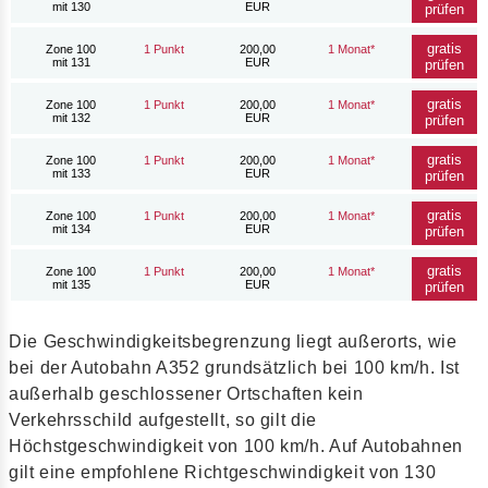
mit 130
EUR
prüfen
gratis
Zone 100
1 Punkt
200,00
1 Monat*
mit 131
EUR
prüfen
gratis
Zone 100
1 Punkt
200,00
1 Monat*
mit 132
EUR
prüfen
gratis
Zone 100
1 Punkt
200,00
1 Monat*
mit 133
EUR
prüfen
gratis
Zone 100
1 Punkt
200,00
1 Monat*
mit 134
EUR
prüfen
gratis
Zone 100
1 Punkt
200,00
1 Monat*
mit 135
EUR
prüfen
Die Geschwindigkeitsbegrenzung liegt außerorts, wie
bei der Autobahn A352 grundsätzlich bei 100 km/h. Ist
außerhalb geschlossener Ortschaften kein
Verkehrsschild aufgestellt, so gilt die
Höchstgeschwindigkeit von 100 km/h. Auf Autobahnen
gilt eine empfohlene Richtgeschwindigkeit von 130