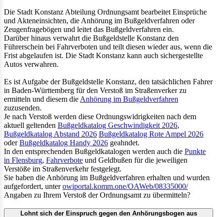
Die Stadt Konstanz Abteilung Ordnungsamt bearbeitet Einsprüche
und Akteneinsichten, die Anhörung im Bußgeldverfahren oder
Zeugenfragebögen und leitet das Bußgeldverfahren ein.
Darüber hinaus verwahrt die Bußgeldstelle Konstanz den
Führerschein bei Fahrverboten und teilt diesen wieder aus, wenn die
Frist abgelaufen ist. Die Stadt Konstanz kann auch sichergestellte
Autos verwahren.
Es ist Aufgabe der Bußgeldstelle Konstanz, den tatsächlichen Fahrer
in Baden-Württemberg für den Verstoß im Straßenverker zu
ermitteln und diesem die
Anhörung im Bußgeldverfahren
zuzusenden.
Je nach Verstoß werden diese Ordnungswidrigkeiten nach dem
aktuell geltenden
Bußgeldkatalog Geschwindigkeit 2026
,
Bußgeldkatalog Abstand 2026
Bußgeldkatalog Rote Ampel 2026
oder
Bußgeldkatalog Handy 2026
geahndet.
In den entsprechenden Bußgeldkatalogen werden auch die
Punkte
in Flensburg
,
Fahrverbote
und Geldbußen für die jeweiligen
Verstöße im Straßenverkehr festgelegt.
Sie haben die Anhörung im Bußgeldverfahren erhalten und wurden
aufgefordert, unter
owiportal.komm.one/OAWeb/08335000/
Angaben zu Ihrem Verstoß der Ordnungsamt zu übermitteln?
Lohnt sich der Einspruch gegen den Anhörungsbogen aus