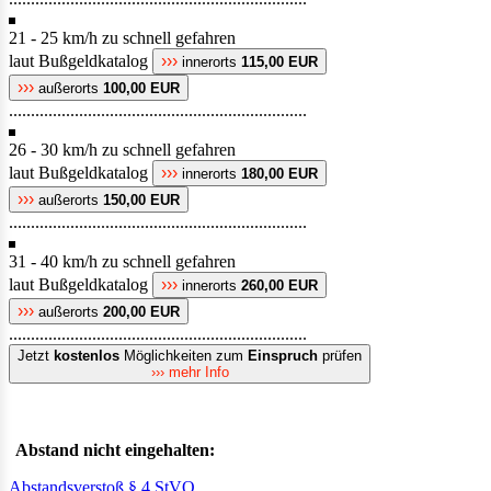
21 - 25 km/h zu schnell gefahren
laut Bußgeldkatalog
›››
innerorts
115,00 EUR
›››
außerorts
100,00 EUR
....................................................................
26 - 30 km/h zu schnell gefahren
laut Bußgeldkatalog
›››
innerorts
180,00 EUR
›››
außerorts
150,00 EUR
....................................................................
31 - 40 km/h zu schnell gefahren
laut Bußgeldkatalog
›››
innerorts
260,00 EUR
›››
außerorts
200,00 EUR
....................................................................
Jetzt
kostenlos
Möglichkeiten zum
Einspruch
prüfen
››› mehr Info
Abstand nicht eingehalten:
Abstandsverstoß § 4 StVO