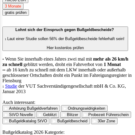
3 Monate
gratis prüfen
Lohnt sich der Einspruch gegen Bußgeldbescheide?
Laut einer Studie sollen 56% der Bußgeldbescheide fehlerhaft sein!
1
Hier kostenlos prüfen
Wenn Sie innerhalb eines Jahres zwei mal mit
mehr als 26 km/h
*
zu schnell
geblitzt werden, droht ein Fahrverbot von
1 Monat
ab 16 km/h zu schnell mit dem LKW innerhalb oder außerhalb
**
geschlossener Ortschaften droht ein Punkt im Fahreigungsregister in
Flensburg
Studie
der VUT Sachverständigengesellschaft mbH & Co. KG,
1
Januar 2013
Auch interessant:
▶
Anhörung Bußgeldverfahren
▶
Ordnungswidrigkeiten
▶
StVO Novelle
▶
Geblitzt
▶
Blitzer
▶
Probezeit Führerschein
▶
Bußgeldkatalog StVO
▶
Bußgeldbescheid
▶
30er Zone
Bußgeldkatalog 2026 Kategorie: