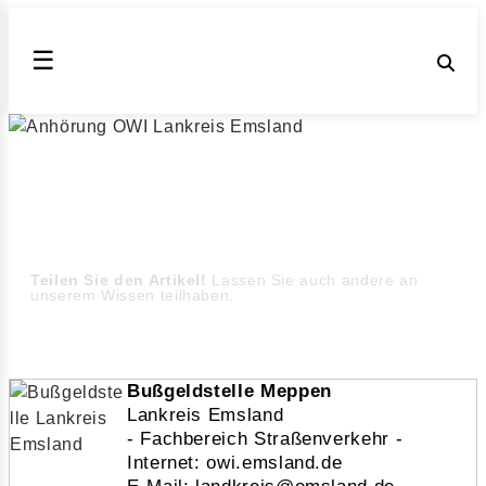
☰
Anhörung OWI Lankreis Emsland
Lankreis Emsland ahndet Verkehrsordnungswidrigkeiten
wie Geschwindigkeitsüberschreitungen,
Abstandsverstöße oder die Missachtung einer Roten
Ampel (Stand August 2026)
Teilen Sie den Artikel!
Lassen Sie auch andere an
unserem Wissen teilhaben.
Bußgeldstelle Meppen
Lankreis Emsland
- Fachbereich Straßenverkehr -
Internet: owi.emsland.de