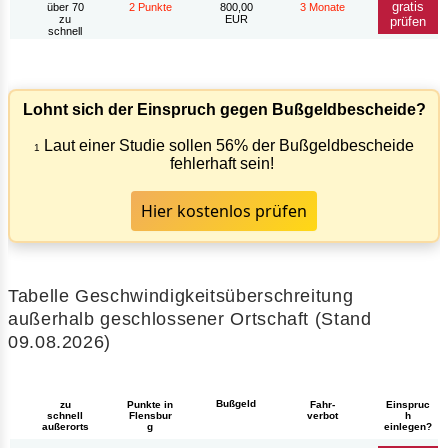
gratis
über 70
2 Punkte
800,00
3 Monate
zu
EUR
prüfen
schnell
Lohnt sich der Einspruch gegen Bußgeldbescheide?
Laut einer Studie sollen 56% der Bußgeldbescheide
1
fehlerhaft sein!
Hier kostenlos prüfen
Tabelle Geschwindigkeitsüberschreitung
außerhalb geschlossener Ortschaft (Stand
09.08.2026)
Bußgeld
zu
Punkte in
Fahr-
Einspruc
schnell
Flensbur
verbot
h
außerorts
g
einlegen?