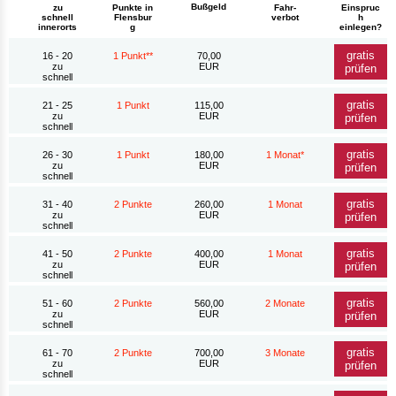
Bußgeld
zu
Punkte in
Fahr-
Einspruc
schnell
Flensbur
verbot
h
innerorts
g
einlegen?
gratis
16 - 20
1 Punkt**
70,00
zu
EUR
prüfen
schnell
gratis
21 - 25
1 Punkt
115,00
zu
EUR
prüfen
schnell
gratis
26 - 30
1 Punkt
180,00
1 Monat*
zu
EUR
prüfen
schnell
gratis
31 - 40
2 Punkte
260,00
1 Monat
zu
EUR
prüfen
schnell
gratis
41 - 50
2 Punkte
400,00
1 Monat
zu
EUR
prüfen
schnell
gratis
51 - 60
2 Punkte
560,00
2 Monate
zu
EUR
prüfen
schnell
gratis
61 - 70
2 Punkte
700,00
3 Monate
zu
EUR
prüfen
schnell