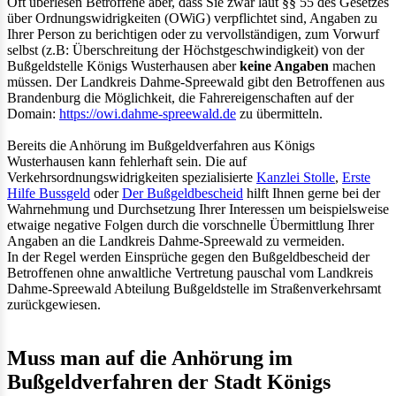
Oft überlesen Betroffene aber, dass Sie zwar laut §§ 55 des Gesetzes
über Ordnungswidrigkeiten (OWiG) verpflichtet sind, Angaben zu
Ihrer Person zu berichtigen oder zu vervollständigen, zum Vorwurf
selbst (z.B: Überschreitung der Höchstgeschwindigkeit) von der
Bußgeldstelle Königs Wusterhausen aber
keine Angaben
machen
müssen. Der Landkreis Dahme-Spreewald gibt den Betroffenen aus
Brandenburg die Möglichkeit, die Fahrereigenschaften auf der
Domain:
https://owi.dahme-spreewald.de
zu übermitteln.
Bereits die Anhörung im Bußgeldverfahren aus Königs
Wusterhausen kann fehlerhaft sein. Die auf
Verkehrsordnungswidrigkeiten spezialisierte
Kanzlei Stolle
,
Erste
Hilfe Bussgeld
oder
Der Bußgeldbescheid
hilft Ihnen gerne bei der
Wahrnehmung und Durchsetzung Ihrer Interessen um beispielsweise
etwaige negative Folgen durch die vorschnelle Übermittlung Ihrer
Angaben an die Landkreis Dahme-Spreewald zu vermeiden.
In der Regel werden Einsprüche gegen den Bußgeldbescheid der
Betroffenen ohne anwaltliche Vertretung pauschal vom Landkreis
Dahme-Spreewald Abteilung Bußgeldstelle im Straßenverkehrsamt
zurückgewiesen.
Muss man auf die Anhörung im
Bußgeldverfahren der Stadt Königs