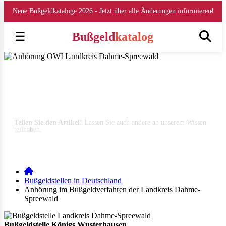
×
Neue Bußgeldkataloge 2026 - Jetzt über alle Änderungen informieren!
☰
Bußgeld
katalog
Anhörung OWI Landkreis Dahme-Spreewald
Landkreis Dahme-Spreewald ahndet Verkehrsordnungswidrigkeiten wie
Geschwindigkeitsüberschreitungen, Abstandsverstöße oder die Missachtun
einer Roten Ampel (Stand August 2026)
Teilen Sie den Artikel!
Lassen Sie auch andere an unserem Wissen
teilhaben.
E-Mail
WhatsApp
Facebook
Instagram
LinkedIn
Bußgeldstellen in Deutschland
Anhörung im Bußgeldverfahren der Landkreis Dahme-
Spreewald
Bußgeldstelle Königs Wusterhausen