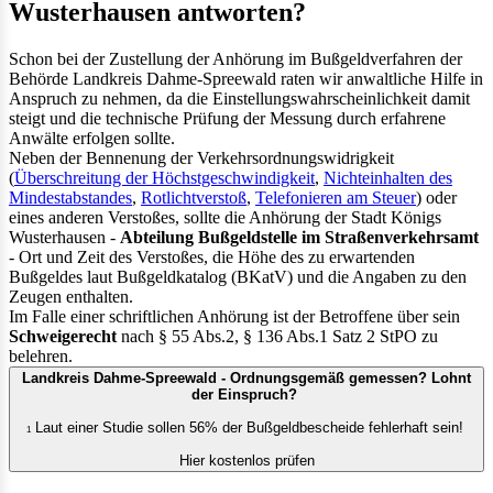
Wusterhausen antworten?
Schon bei der Zustellung der Anhörung im Bußgeldverfahren der
Behörde Landkreis Dahme-Spreewald raten wir anwaltliche Hilfe in
Anspruch zu nehmen, da die Einstellungswahrscheinlichkeit damit
steigt und die technische Prüfung der Messung durch erfahrene
Anwälte erfolgen sollte.
Neben der Bennenung der Verkehrsordnungswidrigkeit
(
Überschreitung der Höchstgeschwindigkeit
,
Nichteinhalten des
Mindestabstandes
,
Rotlichtverstoß
,
Telefonieren am Steuer
) oder
eines anderen Verstoßes, sollte die Anhörung der Stadt Königs
Wusterhausen -
Abteilung Bußgeldstelle im Straßenverkehrsamt
- Ort und Zeit des Verstoßes, die Höhe des zu erwartenden
Bußgeldes laut Bußgeldkatalog (BKatV) und die Angaben zu den
Zeugen enthalten.
Im Falle einer schriftlichen Anhörung ist der Betroffene über sein
Schweigerecht
nach § 55 Abs.2, § 136 Abs.1 Satz 2 StPO zu
belehren.
Landkreis Dahme-Spreewald - Ordnungsgemäß gemessen? Lohnt
der Einspruch?
Laut einer Studie sollen 56% der Bußgeldbescheide fehlerhaft sein!
1
Hier kostenlos prüfen