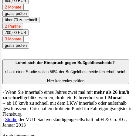
600,00 EUR
2 Monate
gratis prüfen
über 70 zu schnell
2 Punkte
700,00 EUR
3 Monate
gratis prüfen
Lohnt sich der Einspruch gegen Bußgeldbescheide?
Laut einer Studie sollen 56% der Bußgeldbescheide fehlerhaft sein!
1
Hier kostenlos prüfen
Wenn Sie innerhalb eines Jahres zwei mal mit
mehr als 26 km/h
*
zu schnell
geblitzt werden, droht ein Fahrverbot von
1 Monat
ab 16 km/h zu schnell mit dem LKW innerhalb oder außerhalb
**
geschlossener Ortschaften droht ein Punkt im Fahreigungsregister in
Flensburg
Studie
der VUT Sachverständigengesellschaft mbH & Co. KG,
1
Januar 2013
Auch interessant: