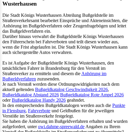
Wusterhausen
Die Stadt Königs Wusterhausen Abteilung Bußgeldstelle im
Straßenverkehrsamt bearbeitet Einsprüche und Akteneinsichten, die
Anhörung im Bußgeldverfahren oder Zeugenfragebögen und leitet
das Bußgeldverfahren ein.
Darüber hinaus verwahrt die Bußgeldstelle Königs Wusterhausen
den Führerschein bei Fahrverboten und teilt diesen wieder aus,
wenn die Frist abgelaufen ist. Die Stadt Königs Wusterhausen kann
auch sichergestellte Autos verwahren.
Es ist Aufgabe der Bußgeldstelle Königs Wusterhausen, den
tatsächlichen Fahrer in Brandenburg für den Verstoß im
Straßenverker zu ermitteln und diesem die
Anhörung im
Bußgeldverfahren
zuzusenden.
Je nach Verstoß werden diese Ordnungswidrigkeiten nach dem
aktuell geltenden
Bußgeldkatalog Geschwindigkeit 2026
,
Bußgeldkatalog Abstand 2026
Bußgeldkatalog Rote Ampel 2026
oder
Bußgeldkatalog Handy 2026
geahndet.
In den entsprechenden Bußgeldkatalogen werden auch die
Punkte
in Flensburg
,
Fahrverbote
und Geldbußen für die jeweiligen
Verstöße im Straßenverkehr festgelegt.
Sie haben die Anhörung im Bußgeldverfahren erhalten und wurden
aufgefordert, unter
owi.dahme-spreewald.de
Angaben zu Ihrem
Verstoß der Bußgeldstelle im Straßenverkehrsamt zu übermitteln?