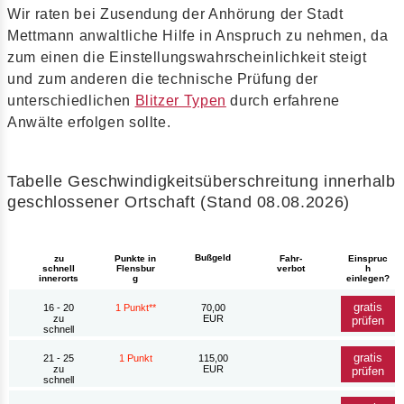
Wir raten bei Zusendung der Anhörung der Stadt
Mettmann anwaltliche Hilfe in Anspruch zu nehmen, da
zum einen die Einstellungswahrscheinlichkeit steigt
und zum anderen die technische Prüfung der
unterschiedlichen
Blitzer Typen
durch erfahrene
Anwälte erfolgen sollte.
Tabelle Geschwindigkeitsüberschreitung innerhalb
geschlossener Ortschaft (Stand 08.08.2026)
Bußgeld
zu
Punkte in
Fahr-
Einspruc
schnell
Flensbur
verbot
h
innerorts
g
einlegen?
gratis
16 - 20
1 Punkt**
70,00
zu
EUR
prüfen
schnell
gratis
21 - 25
1 Punkt
115,00
zu
EUR
prüfen
schnell