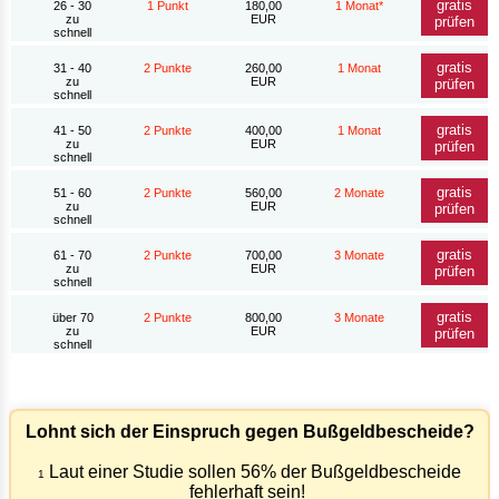
gratis
26 - 30
1 Punkt
180,00
1 Monat*
zu
EUR
prüfen
schnell
gratis
31 - 40
2 Punkte
260,00
1 Monat
zu
EUR
prüfen
schnell
gratis
41 - 50
2 Punkte
400,00
1 Monat
zu
EUR
prüfen
schnell
gratis
51 - 60
2 Punkte
560,00
2 Monate
zu
EUR
prüfen
schnell
gratis
61 - 70
2 Punkte
700,00
3 Monate
zu
EUR
prüfen
schnell
gratis
über 70
2 Punkte
800,00
3 Monate
zu
EUR
prüfen
schnell
Lohnt sich der Einspruch gegen Bußgeldbescheide?
Laut einer Studie sollen 56% der Bußgeldbescheide
1
fehlerhaft sein!