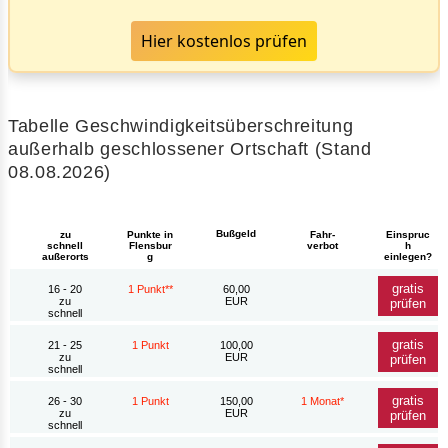
Hier kostenlos prüfen
Tabelle Geschwindigkeitsüberschreitung
außerhalb geschlossener Ortschaft (Stand
08.08.2026)
Bußgeld
zu
Punkte in
Fahr-
Einspruc
schnell
Flensbur
verbot
h
außerorts
g
einlegen?
gratis
16 - 20
1 Punkt**
60,00
zu
EUR
prüfen
schnell
gratis
21 - 25
1 Punkt
100,00
zu
EUR
prüfen
schnell
gratis
26 - 30
1 Punkt
150,00
1 Monat*
zu
EUR
prüfen
schnell