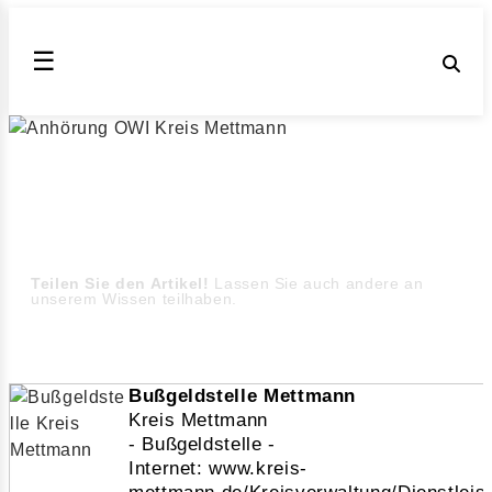
☰
Anhörung OWI Kreis Mettmann
Kreis Mettmann ahndet Verkehrsordnungswidrigkeiten
wie Geschwindigkeitsüberschreitungen,
Abstandsverstöße oder die Missachtung einer Roten
Ampel (Stand August 2026)
Teilen Sie den Artikel!
Lassen Sie auch andere an
unserem Wissen teilhaben.
Bußgeldstelle Mettmann
Kreis Mettmann
- Bußgeldstelle -
Internet: www.kreis-