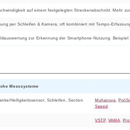
chwindigkeit auf einem festgelegten Streckenabschnitt. Mehr zu
hung per Schleifen & Kamera; oft kombiniert mit Tempo‑Erfassu
Bildauswertung zur Erkennung der Smartphone‑Nutzung. Beispiel
sche Messsysteme
anke/Helligkeitssensor, Schleifen, Section
Multanova
,
PoliS
Speed
VSTP
,
VAMA
,
Pro