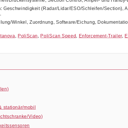
hren/Brückensysteme, Section Control, Ampel‑ und Handy‑B
: Geschwindigkeit (Radar/Lidar/ESO/Schleifen/Section), 
.
llung/Winkel, Zuordnung, Software/Eichung, Dokumentatio
tanova
,
PoliScan
,
PoliScan Speed
,
Enforcement‑Trailer
,
E
len)
& stationär/mobil
ichtschranke/Video)
keitssensoren