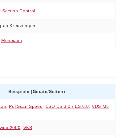
r
Section Control
.
ng an Kreuzungen.
:
Monocam
.
Beispiele (Geräte/Seiten)
can
,
PoliScan Speed
,
ESO ES 3.0 / ES 8.0
,
VDS M5
vida 2000
,
VKS