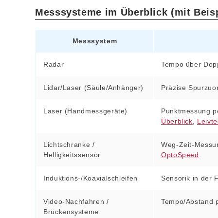
Messsysteme im Überblick (mit Beisp
Messsystem
Radar
Tempo über Doppl
Lidar/Laser (Säule/Anhänger)
Präzise Spurzuor
Laser (Handmessgeräte)
Punktmessung per
Überblick
,
Leivt
Lichtschranke /
Weg‑Zeit‑Messung
Helligkeitssensor
OptoSpeed
.
Induktions-/Koaxialschleifen
Sensorik in der 
Video‑Nachfahren /
Tempo/Abstand pe
Brückensysteme