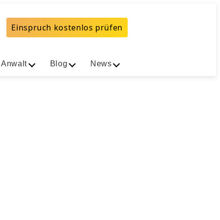
Einspruch kostenlos prüfen
 Anwalt
Blog
News
 gibt es in
ung Einspruch einlegen
 10 min