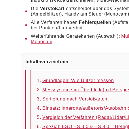
Induktions-/Koaxialschleifen, Video‑Nachfa
Die
Verstoßart
entscheidet über das System
(Ampelblitzer), Handy am Steuer (Monocam)
Alle Verfahren haben
Fehlerquellen
(Aufste
bei Punkten/Fahrverbot.
Weiterführende Gerätekarten (Auswahl):
Mul
Monocam
.
Inhaltsverzeichnis
Grundlagen: Wie Blitzer messen
Messsysteme im Überblick (mit Beispie
Sortierung nach Verstoßarten
Einsatz: innerorts/außerorts/Autobahn 
Vergleich der Verfahren (Radar/Lidar/L
Spezial: ESO ES 3.0 & ES 8.0 – Hellig