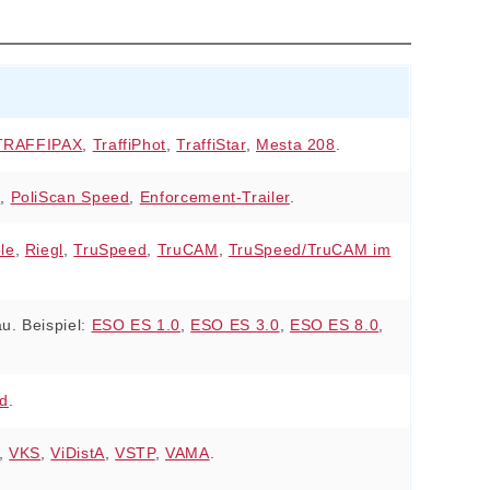
TRAFFIPAX
,
TraffiPhot
,
TraffiStar
,
Mesta 208
.
n
,
PoliScan Speed
,
Enforcement‑Trailer
.
le
,
Riegl
,
TruSpeed
,
TruCAM
,
TruSpeed/TruCAM im
u. Beispiel:
ESO ES 1.0
,
ESO ES 3.0
,
ESO ES 8.0
,
d
.
,
VKS
,
ViDistA
,
VSTP
,
VAMA
.