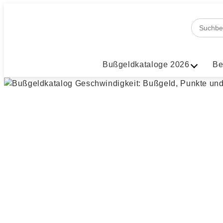
Bußgeldkataloge 2026
Be
Blitzer und Ra
Deutschland
Vom Blitzer erwischt? Wusst
können?
Veröffentlicht am 01.09.2022