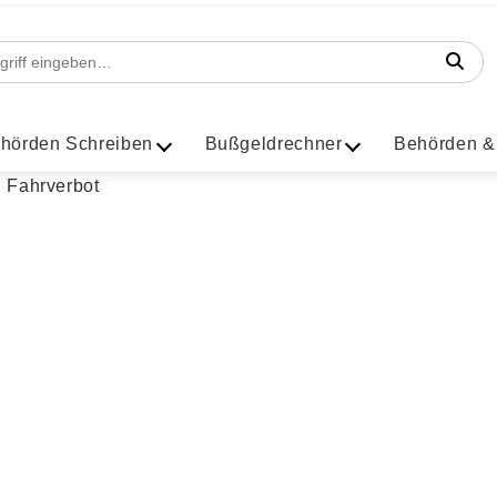
hörden Schreiben
Bußgeldrechner
Behörden &
darfallen – Diese Messgeräte
en Sie, dass Sie gegen eine Geschwindigkeitsüberschreit
 | geändert am 22.06.2026 | von
Julia Obrazova
| Lesezeit: