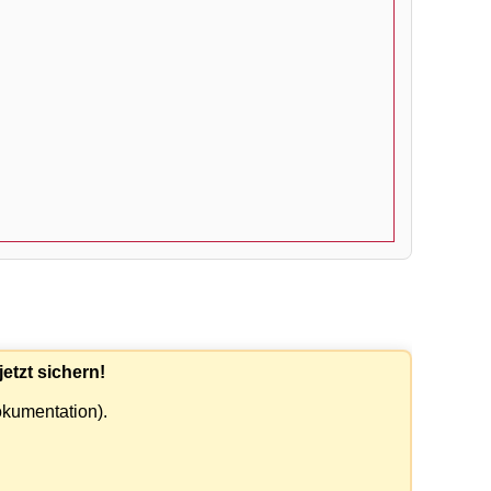
etzt sichern!
okumentation).