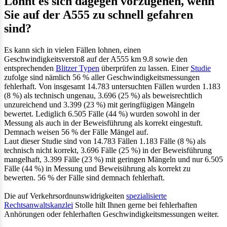
Lohnt es sich dagegen vorzugehen, wenn
Sie auf der A555 zu schnell gefahren
sind?
Es kann sich in vielen Fällen lohnen, einen
Geschwindigkeitsverstoß auf der A555 km 9.8 sowie den
entsprechenden
Blitzer Typen
überprüfen zu lassen. Einer
Studie
zufolge sind nämlich 56 % aller Geschwindigkeitsmessungen
fehlerhaft. Von insgesamt 14.783 untersuchten Fällen wurden 1.183
(8 %) als technisch ungenau, 3.696 (25 %) als beweisrechtlich
unzureichend und 3.399 (23 %) mit geringfügigen Mängeln
bewertet. Lediglich 6.505 Fälle (44 %) wurden sowohl in der
Messung als auch in der Beweisführung als korrekt eingestuft.
Demnach weisen 56 % der Fälle Mängel auf.
Laut dieser Studie sind von 14.783 Fällen 1.183 Fälle (8 %) als
technisch nicht korrekt, 3.696 Fälle (25 %) in der Beweisführung
mangelhaft, 3.399 Fälle (23 %) mit geringen Mängeln und nur 6.505
Fälle (44 %) in Messung und Beweisührung als korrekt zu
bewerten. 56 % der Fälle sind demnach fehlerhaft.
Die auf Verkehrsordnunswidrigkeiten
spezialisierte
Rechtsanwaltskanzlei
Stolle hilt Ihnen gerne bei fehlerhaften
Anhörungen oder fehlerhaften Geschwindigkeitsmessungen weiter.