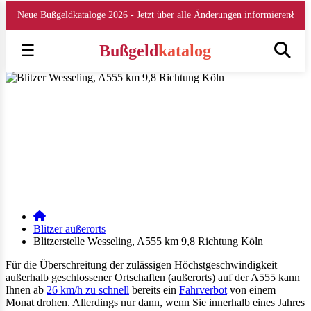
×
Neue Bußgeldkataloge 2026 - Jetzt über alle Änderungen informieren!
☰
Bußgeld
katalog
Blitzer Stelle Wesseling, A555 km 9,8 Richtung Köl
Blitzer & Messstellen außerorts auf der A555 (Stand August 2026)
Veröffentlicht am 15.08.2018 | geändert am 30.12.2025 | von
Julia
Obrazova
| Lesezeit: 4 min
E-Mail
WhatsApp
Facebook
Instagram
LinkedIn
Blitzer außerorts
Blitzerstelle Wesseling, A555 km 9,8 Richtung Köln
Für die Überschreitung der zulässigen Höchstgeschwindigkeit
außerhalb geschlossener Ortschaften (außerorts) auf der A555 kann
Ihnen ab
26 km/h zu schnell
bereits ein
Fahrverbot
von einem
Monat drohen. Allerdings nur dann, wenn Sie innerhalb eines Jahres