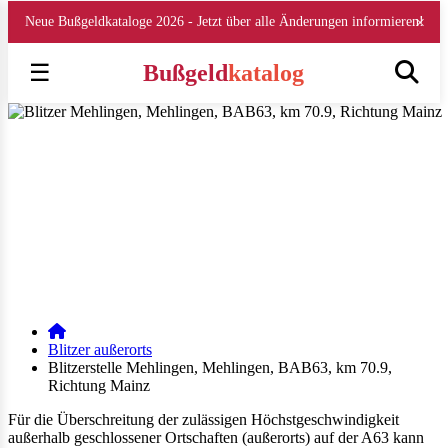
×
Neue Bußgeldkataloge 2026 - Jetzt über alle Änderungen informieren!
☰
Bußgeld
katalog
Blitzer Stelle Mehlingen, Mehlingen, BAB63, km
70.9, Richtung Mainz
Blitzer & Messstellen außerorts auf der A63 (Stand August 2026)
Veröffentlicht am 15.08.2018 | geändert am 30.12.2025 | von
Julia
Obrazova
| Lesezeit: 4 min
E-Mail
WhatsApp
Facebook
Instagram
LinkedIn
Blitzer außerorts
Blitzerstelle Mehlingen, Mehlingen, BAB63, km 70.9,
Richtung Mainz
Für die Überschreitung der zulässigen Höchstgeschwindigkeit
außerhalb geschlossener Ortschaften (außerorts) auf der A63 kann