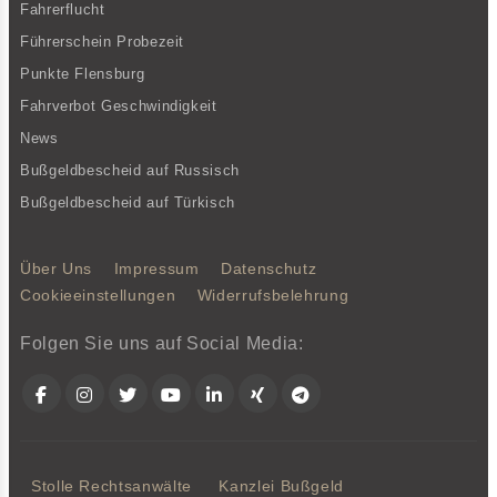
Fahrerflucht
Führerschein Probezeit
Punkte Flensburg
Fahrverbot Geschwindigkeit
News
Bußgeldbescheid auf Russisch
Bußgeldbescheid auf Türkisch
Über Uns
Impressum
Datenschutz
Cookieeinstellungen
Widerrufsbelehrung
Folgen Sie uns auf Social Media:
Facebook
Instagram
Twitter
YouTube
LinkedIn
Xing
Telegram
Stolle Rechtsanwälte
Kanzlei Bußgeld