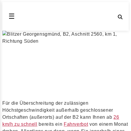
☰
Blitzer Stelle Georgensgmünd, B2,
Aschnitt 2560, km 1, Richtung Süden
Blitzer & Messstellen außerorts auf der B2 (Stand
August 2026)
Veröffentlicht am 15.08.2018 | geändert am 30.12.2025
| von
Julia Obrazova
| Lesezeit: 4 min
Für die Überschreitung der zulässigen
Höchstgeschwindigkeit außerhalb geschlossener
Ortschaften (außerorts) auf der B2 kann Ihnen ab
26
km/h zu schnell
bereits ein
Fahrverbot
von einem Monat