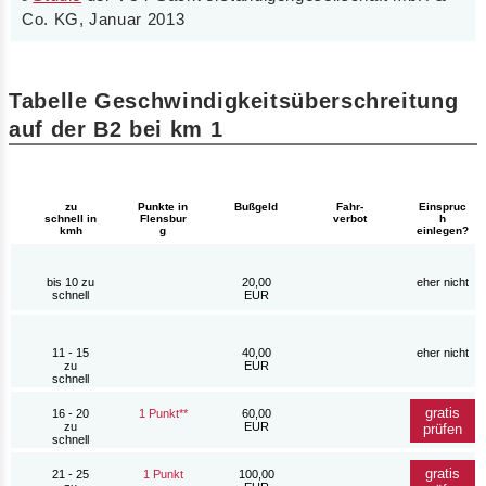
Co. KG, Januar 2013
Tabelle Geschwindigkeitsüberschreitung
auf der B2 bei km 1
Bußgeld
zu
Punkte in
Fahr-
Einspruc
schnell in
Flensbur
verbot
h
kmh
g
einlegen?
bis 10 zu
20,00
eher nicht
schnell
EUR
11 - 15
40,00
eher nicht
zu
EUR
schnell
gratis
16 - 20
1 Punkt**
60,00
zu
EUR
prüfen
schnell
gratis
21 - 25
1 Punkt
100,00