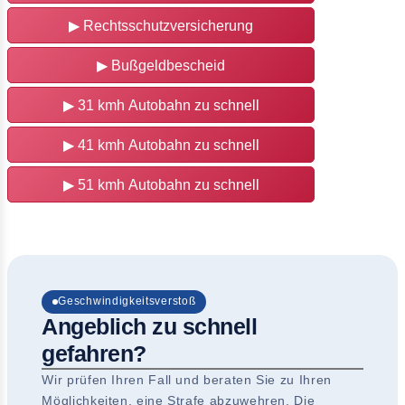
▶
Rechtsschutzversicherung
▶
Bußgeldbescheid
▶
31 kmh Autobahn zu schnell
▶
41 kmh Autobahn zu schnell
▶
51 kmh Autobahn zu schnell
Geschwindigkeitsverstoß
Angeblich zu schnell
gefahren?
Wir prüfen Ihren Fall und beraten Sie zu Ihren
Möglichkeiten, eine Strafe abzuwehren. Die