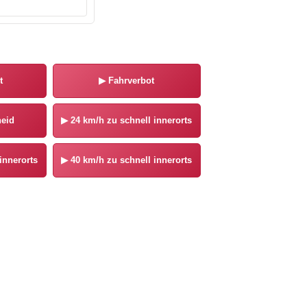
t
▶
Fahrverbot
eid
▶
24 km/h zu schnell innerorts
innerorts
▶
40 km/h zu schnell innerorts