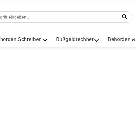
hörden Schreiben
Bußgeldrechner
Behörden &
81 geblitzt
erbote für eine Geschwindigkeitsüberschreitung in der 3
Facebook
Instagram
LinkedIn