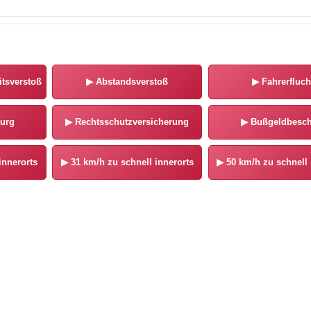
tsverstoß
▶
Abstandsverstoß
▶
Fahrerfluch
urg
▶
Rechtsschutzversicherung
▶
Bußgeldbesch
innerorts
▶
31 km/h zu schnell innerorts
▶
50 km/h zu schnell 