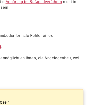
die
Anhörung im Bußgeldverfahren
nicht in
 sein.
nd/oder formale Fehler eines
d
.
ermöglicht es Ihnen, die Angelegenheit, weil
?
t sein!