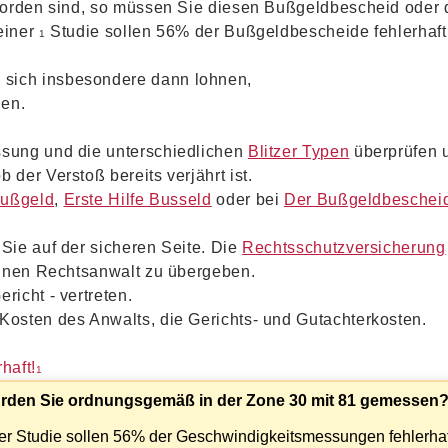
rden sind, so müssen Sie diesen Bußgeldbescheid oder 
einer
Studie sollen 56% der Bußgeldbescheide fehlerhaft
1
 sich insbesondere dann lohnen,
en.
ssung und die unterschiedlichen
Blitzer Typen
überprüfen u
der Verstoß bereits verjährt ist.
Bußgeld
,
Erste Hilfe Busseld
oder bei
Der Bußgeldbeschei
Sie auf der sicheren Seite. Die
Rechtsschutzversicherung
 einen Rechtsanwalt zu übergeben.
richt - vertreten.
Kosten des Anwalts, die Gerichts- und Gutachterkosten.
haft!
1
rden Sie ordnungsgemäß in der Zone 30 mit 81 gemessen
er Studie sollen 56% der Geschwindigkeitsmessungen fehlerhaf