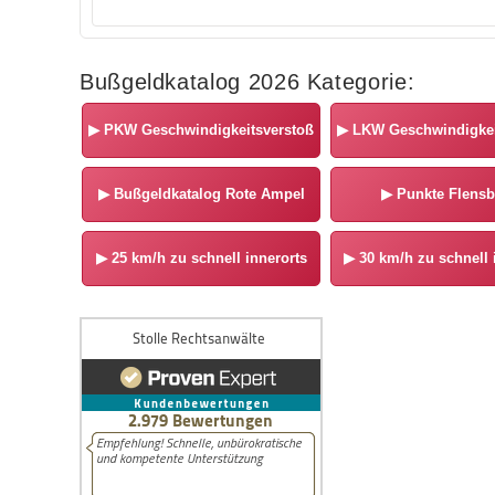
Bußgeldkatalog 2026 Kategorie:
▶
PKW Geschwindigkeitsverstoß
▶
LKW Geschwindigkei
▶
Bußgeldkatalog Rote Ampel
▶
Punkte Flensb
▶
25 km/h zu schnell innerorts
▶
30 km/h zu schnell 