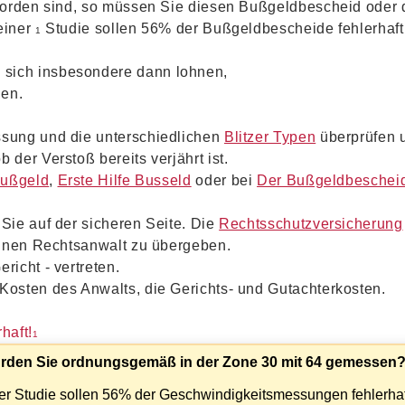
rden sind, so müssen Sie diesen Bußgeldbescheid oder 
einer
Studie sollen 56% der Bußgeldbescheide fehlerhaft
1
 sich insbesondere dann lohnen,
en.
ssung und die unterschiedlichen
Blitzer Typen
überprüfen u
der Verstoß bereits verjährt ist.
Bußgeld
,
Erste Hilfe Busseld
oder bei
Der Bußgeldbeschei
Sie auf der sicheren Seite. Die
Rechtsschutzversicherung
 einen Rechtsanwalt zu übergeben.
richt - vertreten.
Kosten des Anwalts, die Gerichts- und Gutachterkosten.
haft!
1
rden Sie ordnungsgemäß in der Zone 30 mit 64 gemessen
er Studie sollen 56% der Geschwindigkeitsmessungen fehlerhaf