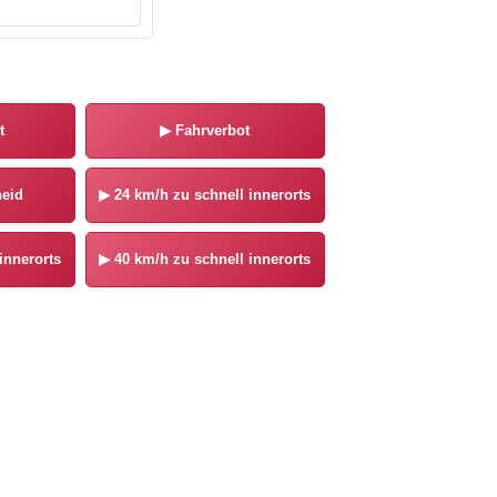
t
▶
Fahrverbot
eid
▶
24 km/h zu schnell innerorts
innerorts
▶
40 km/h zu schnell innerorts