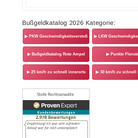
Bußgeldkatalog 2026 Kategorie:
▶
PKW Geschwindigkeitsverstoß
▶
LKW Geschwindigkei
▶
Bußgeldkatalog Rote Ampel
▶
Punkte Flensb
▶
25 km/h zu schnell innerorts
▶
30 km/h zu schnell 