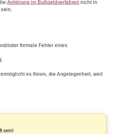
die
Anhörung im Bußgeldverfahren
nicht in
 sein.
nd/oder formale Fehler eines
d
.
ermöglicht es Ihnen, die Angelegenheit, weil
?
t sein!