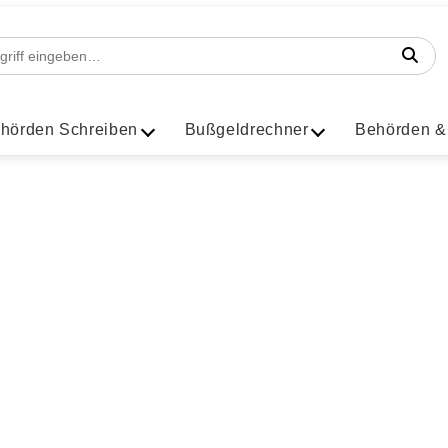
hörden Schreiben
Bußgeldrechner
Behörden &
64 geblitzt
erbote für eine Geschwindigkeitsüberschreitung in der 3
Facebook
Instagram
LinkedIn