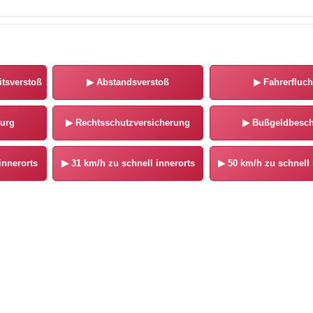
tsverstoß
▶
Abstandsverstoß
▶
Fahrerfluch
urg
▶
Rechtsschutzversicherung
▶
Bußgeldbesch
innerorts
▶
31 km/h zu schnell innerorts
▶
50 km/h zu schnell 