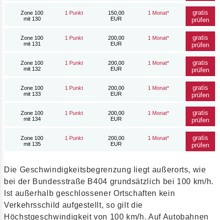
gratis
Zone 100
1 Punkt
150,00
1 Monat*
mit 130
EUR
prüfen
gratis
Zone 100
1 Punkt
200,00
1 Monat*
mit 131
EUR
prüfen
gratis
Zone 100
1 Punkt
200,00
1 Monat*
mit 132
EUR
prüfen
gratis
Zone 100
1 Punkt
200,00
1 Monat*
mit 133
EUR
prüfen
gratis
Zone 100
1 Punkt
200,00
1 Monat*
mit 134
EUR
prüfen
gratis
Zone 100
1 Punkt
200,00
1 Monat*
mit 135
EUR
prüfen
Die Geschwindigkeitsbegrenzung liegt außerorts, wie
bei der Bundesstraße B404 grundsätzlich bei 100 km/h.
Ist außerhalb geschlossener Ortschaften kein
Verkehrsschild aufgestellt, so gilt die
Höchstgeschwindigkeit von 100 km/h. Auf Autobahnen