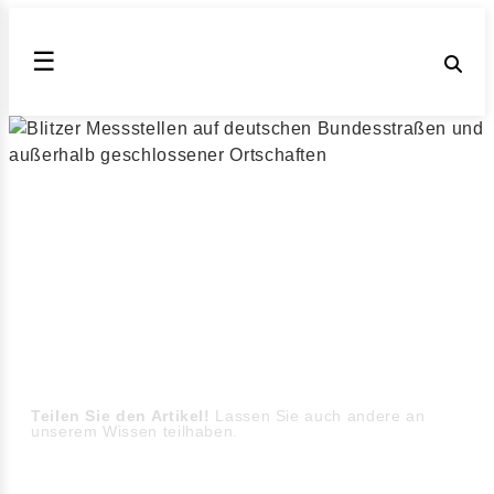
☰
Blitzer in Deutschland
auf der Bundesstraße
B404
Messstellen außerorts und Blitzer auf der Bundesstraße
B404 (Stand August 2026)
▶ Blitzer außerhalb geschlossener Ortschaften
Teilen Sie den Artikel!
Lassen Sie auch andere an
unserem Wissen teilhaben.