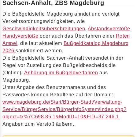
Sachsen-Anhalt, ZBS Magdeburg
Die Bußgeldstelle Magdeburg ahndet und verfolgt
Verkehrsordnungswidrigkeiten, wie
Geschwindigkeitsüberschreitungen
,
Abstandsverstöße
,
Handyverstöße
oder auch das Überfahren einer
Roten
Ampel
, die laut aktuellem
Bußgeldkatalog Magdeburg
2026
sanktioniert werden.
Die Bußgeldstelle Sachsen-Anhalt versendet in der
Regel vor Zustellung des Bußgeldbescheids die
(Online)-
Anhörung im Bußgeldverfahren
aus
Magdeburg.
Unter Angabe des Benutzernamens und des
Passwortes können Betroffene auf der Domain:
www.magdeburg.de/Start/Bürger-Stadt/Verwaltung-
Service/BürgerService/BürgerInfoSystem/index.php?
object=tx%7C698.85.1&ModID=10&FID=37.246.1
Angaben zum Verstoß äußern.