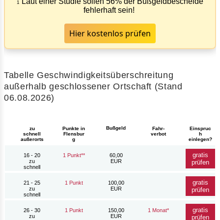
Laut einer Studie sollen 56% der Bußgeldbescheide
1
fehlerhaft sein!
Hier kostenlos prüfen
Tabelle Geschwindigkeitsüberschreitung
außerhalb geschlossener Ortschaft (Stand
06.08.2026)
Bußgeld
zu
Punkte in
Fahr-
Einspruc
schnell
Flensbur
verbot
h
außerorts
g
einlegen?
gratis
16 - 20
1 Punkt**
60,00
zu
EUR
prüfen
schnell
gratis
21 - 25
1 Punkt
100,00
zu
EUR
prüfen
schnell
gratis
26 - 30
1 Punkt
150,00
1 Monat*
zu
EUR
prüfen