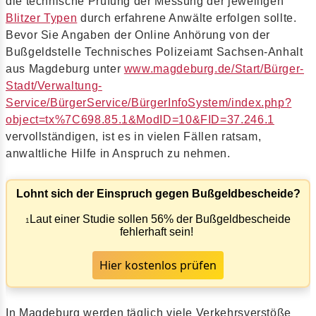
die technische Prüfung der Messung der jeweiligen
Blitzer Typen
durch erfahrene Anwälte erfolgen sollte.
Bevor Sie Angaben der Online Anhörung von der
Bußgeldstelle Technisches Polizeiamt Sachsen-Anhalt
aus Magdeburg unter
www.magdeburg.de/Start/Bürger-
Stadt/Verwaltung-
Service/BürgerService/BürgerInfoSystem/index.php?
object=tx%7C698.85.1&ModID=10&FID=37.246.1
vervollständigen, ist es in vielen Fällen ratsam,
anwaltliche Hilfe in Anspruch zu nehmen.
Lohnt sich der Einspruch gegen Bußgeldbescheide?
Laut einer Studie sollen 56% der Bußgeldbescheide
1
fehlerhaft sein!
Hier kostenlos prüfen
In Magdeburg werden täglich viele Verkehrsverstöße