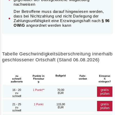
nachweisen
Der Betroffene muss darauf hingewiesen werden,
dass bei Nichtzahlung und nicht Darlegung der
Zahlungsunfähigkeit eine Erzwingungshaft nach
§ 96
OWiG
angeordnet werden kann
Tabelle Geschwindigkeitsüberschreitung innerhalb
geschlossener Ortschaft (Stand 06.08.2026)
Bußgeld
zu
Punkte in
Fahr-
Einspruc
schnell
Flensbur
verbot
h
außerorts
g
einlegen?
gratis
16 - 20
1 Punkt**
70,00
zu
EUR
prüfen
schnell
gratis
21 - 25
1 Punkt
115,00
zu
EUR
prüfen
schnell