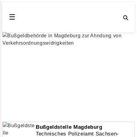
☰
ZBS Magdeburg Technisches
Polizeiamt Sachsen-Anhalt, ST
Das Technisches Polizeiamt Sachsen-Anhalt ahndet
Verkehrsordnungswidrigkeiten wie
Geschwindigkeitsüberschreitungen gemäß dem
Bußgeldkatalog 2026 für Magdeburg (Sachsen-Anhalt)
▶ Bußgeldstelle Magdeburg
Veröffentlicht am 24.08.2018 | geändert am 30.12.2025
| von Julia Obrazova | Lesezeit: 4 min
Bußgeldstelle Magdeburg
Technisches Polizeiamt Sachsen-