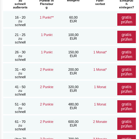
Bußgeld
zu
Punkte in
Fahr-
Einspruc
schnell
Flensbur
verbot
h
außerorts
g
einlegen?
gratis
16 - 20
1 Punkt**
60,00
zu
EUR
prüfen
schnell
gratis
21 - 25
1 Punkt
100,00
zu
EUR
prüfen
schnell
gratis
26 - 30
1 Punkt
150,00
1 Monat*
zu
EUR
prüfen
schnell
gratis
31 - 40
2 Punkte
200,00
1 Monat*
zu
EUR
prüfen
schnell
gratis
41 - 50
2 Punkte
320,00
1 Monat
zu
EUR
prüfen
schnell
gratis
51 - 60
2 Punkte
480,00
1 Monat
zu
EUR
prüfen
schnell
gratis
61 - 70
2 Punkte
600,00
2 Monate
zu
EUR
prüfen
schnell
gratis
über 70
2 Punkte
700,00
3 Monate