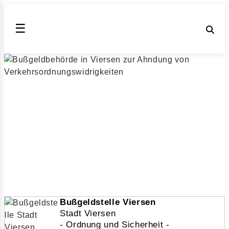
☰
Ordnung und Sicherheit Stadt Viersen,
NRW
Die Stadt Viersen ahndet Verkehrsordnungswidrigkeiten
wie Geschwindigkeitsüberschreitungen gemäß dem
Bußgeldkatalog 2026 für Viersen (Nordrhein-Westfalen)
▶ Bußgeldstelle Viersen
Veröffentlicht am 24.08.2018 | geändert am 30.12.2025
| von Julia Obrazova | Lesezeit: 4 min
Bußgeldstelle Viersen
Stadt Viersen
- Ordnung und Sicherheit -