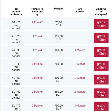
Bußgeld
zu
Punkte in
Fahr-
Einspruc
schnell
Flensbur
verbot
h
außerorts
g
einlegen?
gratis
16 - 20
1 Punkt**
70,00
zu
EUR
prüfen
schnell
gratis
21 - 25
1 Punkt
115,00
zu
EUR
prüfen
schnell
gratis
26 - 30
1 Punkt
180,00
1 Monat*
zu
EUR
prüfen
schnell
gratis
31 - 40
2 Punkte
260,00
1 Monat
zu
EUR
prüfen
schnell
gratis
41 - 50
2 Punkte
400,00
1 Monat
zu
EUR
prüfen
schnell
gratis
51 - 60
2 Punkte
560,00
2 Monate
zu
EUR
prüfen
schnell
gratis
61 - 70
2 Punkte
700,00
3 Monate
zu
EUR
prüfen