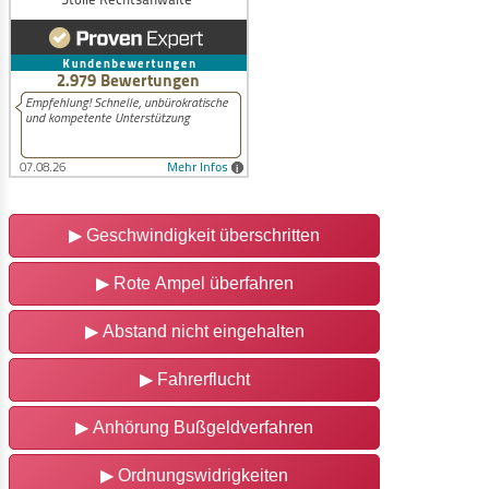
▶
Geschwindigkeit überschritten
▶
Rote Ampel überfahren
▶
Abstand nicht eingehalten
▶
Fahrerflucht
▶
Anhörung Bußgeldverfahren
▶
Ordnungswidrigkeiten