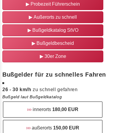
▶
Probezeit Führerschein
▶
Außerorts zu schnell
▶
Bußgeldkatalog StVO
▶
Bußgeldbescheid
▶
30er Zone
Bußgelder für zu schnelles Fahren
26 - 30 km/h
zu schnell gefahren
Bußgeld laut Bußgeldkatalog
›››
innerorts
180,00 EUR
›››
außerorts
150,00 EUR