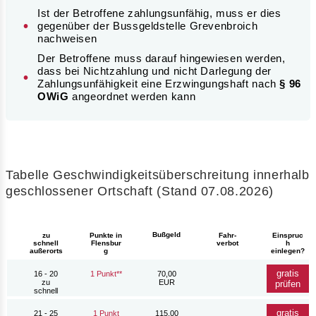
Ist der Betroffene zahlungsunfähig, muss er dies
gegenüber der Bussgeldstelle Grevenbroich
nachweisen
Der Betroffene muss darauf hingewiesen werden,
dass bei Nichtzahlung und nicht Darlegung der
Zahlungsunfähigkeit eine Erzwingungshaft nach
§ 96
OWiG
angeordnet werden kann
Tabelle Geschwindigkeitsüberschreitung innerhalb
geschlossener Ortschaft (Stand 07.08.2026)
Bußgeld
zu
Punkte in
Fahr-
Einspruc
schnell
Flensbur
verbot
h
außerorts
g
einlegen?
gratis
16 - 20
1 Punkt**
70,00
zu
EUR
prüfen
schnell
gratis
21 - 25
1 Punkt
115,00