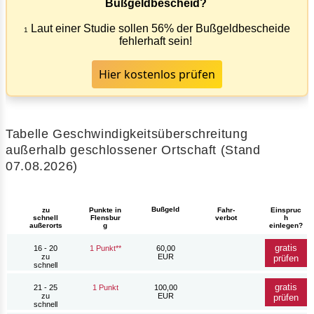
Bußgeldbescheid?
Laut einer Studie sollen 56% der Bußgeldbescheide
1
fehlerhaft sein!
Hier kostenlos prüfen
Tabelle Geschwindigkeitsüberschreitung
außerhalb geschlossener Ortschaft (Stand
07.08.2026)
Bußgeld
zu
Punkte in
Fahr-
Einspruc
schnell
Flensbur
verbot
h
außerorts
g
einlegen?
gratis
16 - 20
1 Punkt**
60,00
zu
EUR
prüfen
schnell
gratis
21 - 25
1 Punkt
100,00
zu
EUR
prüfen
schnell