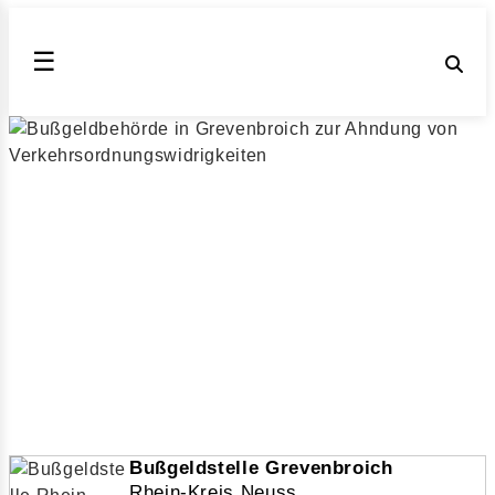
☰
Straßenverkehrsamt Bußgeldbehörde
Rhein-Kreis Neuss, NRW
Der Rhein-Kreis Neuss ahndet
Verkehrsordnungswidrigkeiten wie
Geschwindigkeitsüberschreitungen gemäß dem
Bußgeldkatalog 2026 für Grevenbroich (Nordrhein-
Westfalen)
▶ Bußgeldstelle Grevenbroich
Veröffentlicht am 24.08.2018 | geändert am 30.12.2025
| von Julia Obrazova | Lesezeit: 4 min
Bußgeldstelle Grevenbroich
Rhein-Kreis Neuss