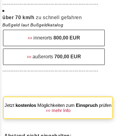
....................................................................
über 70 km/h
zu schnell gefahren
Bußgeld laut Bußgeldkatalog
›››
innerorts
800,00 EUR
›››
außerorts
700,00 EUR
....................................................................
Jetzt
kostenlos
Möglichkeiten zum
Einspruch
prüfen
››› mehr Info
Abstand nicht eingehalten: