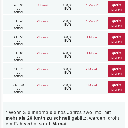
gratis
26 - 30
1 Punkt
150,00
1 Monat*
zu
EUR
prüfen
schnell
gratis
31 - 40
2 Punkte
200,00
1 Monat*
zu
EUR
prüfen
schnell
gratis
41 - 50
2 Punkte
320,00
1 Monat
zu
EUR
prüfen
schnell
gratis
51 - 60
2 Punkte
480,00
1 Monat
zu
EUR
prüfen
schnell
gratis
61 - 70
2 Punkte
600,00
2 Monate
zu
EUR
prüfen
schnell
gratis
über 70
2 Punkte
700,00
3 Monate
zu
EUR
prüfen
schnell
* Wenn Sie innerhalb eines Jahres zwei mal mit
mehr als 26 km/h zu schnell
geblitzt werden, droht
ein Fahrverbot von
1 Monat