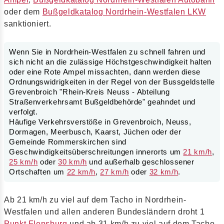
oder dem
Bußgeldkatalog Nordrhein-Westfalen LKW
sanktioniert.
Wenn Sie in Nordrhein-Westfalen zu schnell fahren und
sich nicht an die zulässige Höchstgeschwindigkeit halten
oder eine Rote Ampel missachten, dann werden diese
Ordnungswidrigkeiten in der Regel von der Bussgeldstelle
Grevenbroich "Rhein-Kreis Neuss - Abteilung
Straßenverkehrsamt Bußgeldbehörde" geahndet und
verfolgt.
Häufige Verkehrsverstöße in Grevenbroich, Neuss,
Dormagen, Meerbusch, Kaarst, Jüchen oder der
Gemeinde Rommerskirchen sind
Geschwindigkeitsüberschreitungen innerorts um
21 km/h
,
25 km/h
oder
30 km/h
und außerhalb geschlossener
Ortschaften um
22 km/h
,
27 km/h
oder
32 km/h
.
Ab 21 km/h zu viel auf dem Tacho in Nordrhein-
Westfalen und allen anderen Bundesländern droht 1
Punkt Flensburg
und ab 31 km/h zu viel auf dem Tacho