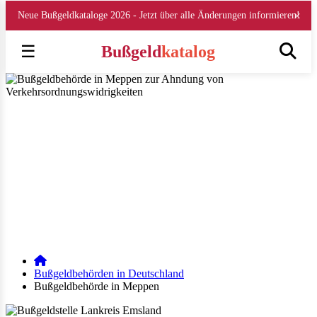
×
Neue Bußgeldkataloge 2026 - Jetzt über alle Änderungen informieren!
☰
Bußgeld
katalog
Fachbereich Straßenverkehr Lankreis Emsland, N
Die Lankreis Emsland ahndet Verkehrsordnungswidrigkeiten wie
Geschwindigkeitsüberschreitungen gemäß dem Bußgeldkatalog 2026 für
Meppen (Niedersachsen)
▶ Bußgeldstelle Meppen
Veröffentlicht am 24.08.2018 | geändert am 30.12.2025 | von Julia
Obrazova | Lesezeit: 4 min
E-Mail
WhatsApp
Facebook
Instagram
LinkedIn
Bußgeldbehörden in Deutschland
Bußgeldbehörde in Meppen