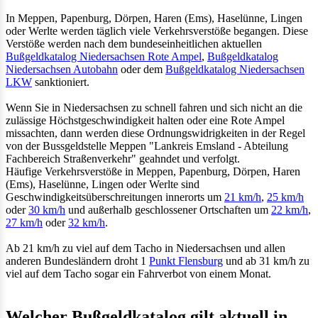
In Meppen, Papenburg, Dörpen, Haren (Ems), Haselünne, Lingen
oder Werlte werden täglich viele Verkehrsverstöße begangen. Diese
Verstöße werden nach dem bundeseinheitlichen aktuellen
Bußgeldkatalog Niedersachsen Rote Ampel
,
Bußgeldkatalog
Niedersachsen Autobahn
oder dem
Bußgeldkatalog Niedersachsen
LKW
sanktioniert.
Wenn Sie in Niedersachsen zu schnell fahren und sich nicht an die
zulässige Höchstgeschwindigkeit halten oder eine Rote Ampel
missachten, dann werden diese Ordnungswidrigkeiten in der Regel
von der Bussgeldstelle Meppen "Lankreis Emsland - Abteilung
Fachbereich Straßenverkehr" geahndet und verfolgt.
Häufige Verkehrsverstöße in Meppen, Papenburg, Dörpen, Haren
(Ems), Haselünne, Lingen oder Werlte sind
Geschwindigkeitsüberschreitungen innerorts um
21 km/h
,
25 km/h
oder
30 km/h
und außerhalb geschlossener Ortschaften um
22 km/h
,
27 km/h
oder
32 km/h
.
Ab 21 km/h zu viel auf dem Tacho in Niedersachsen und allen
anderen Bundesländern droht 1
Punkt Flensburg
und ab 31 km/h zu
viel auf dem Tacho sogar ein Fahrverbot von einem Monat.
Welcher Bußgeldkatalog gilt aktuell in