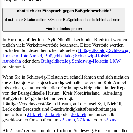
Lohnt sich der Einspruch gegen Bußgeldbescheide?
Laut einer Studie sollen 56% der Bußgeldbescheide fehlerhaft sein!
1
Hier kostenlos prüfen
In Husum, auf der Insel Sylt, Niebüll, Leck oder Bredstedt werden
täglich viele Verkehrsverstöße begangen. Diese Verstöße werden
nach dem bundeseinheitlichen aktuellen
Bußgeldkatalog Schleswig-
Holstein Rote Ampel
,
Bußgeldkatalog Schleswig-Holstein
Autobahn
oder dem
Bußgeldkatalog Schleswig-Holstein LKW
sanktioniert.
Wenn Sie in Schleswig-Holstein zu schnell fahren und sich nicht an
die zulässige Höchstgeschwindigkeit halten oder eine Rote Ampel
missachten, dann werden diese Ordnungswidrigkeiten in der Regel
von der Bussgeldstelle Husum "Kreis Nordfriesland - Abteilung
Bußgeldstelle" geahndet und verfolgt.
Häufige Verkehrsverstöße in Husum, auf der Insel Sylt, Niebüll,
Leck oder Bredstedt sind Geschwindigkeitsüberschreitungen
innerorts um
21 km/h
,
25 km/h
oder
30 km/h
und außerhalb
geschlossener Ortschaften um
22 km/h
,
27 km/h
oder
32 km/h
.
Ab 21 km/h zu viel auf dem Tacho in Schleswig-Holstein und allen