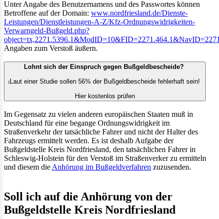
Unter Angabe des Benutzernamens und des Passwortes können
Betroffene auf der Domain:
www.nordfriesland.de/Dienste-
Leistungen/Dienstleistungen-A-Z/Kfz-Ordnungswidrigkeiten-
Verwarngeld-Bußgeld.php?
object=tx,2271.5396.1&ModID=10&FID=2271.464.1&NavID=2271
Angaben zum Verstoß äußern.
Lohnt sich der Einspruch gegen Bußgeldbescheide?
Laut einer Studie sollen 56% der Bußgeldbescheide fehlerhaft sein!
1
Hier kostenlos prüfen
Im Gegensatz zu vielen anderen europäischen Staaten muß in
Deutschland für eine begange Ordnungswidrigkeit im
Straßenverkehr der tatsächliche Fahrer und nicht der Halter des
Fahrzeugs ermittelt werden. Es ist deshalb Aufgabe der
Bußgeldstelle Kreis Nordfriesland, den tatsächlichen Fahrer in
Schleswig-Holstein für den Verstoß im Straßenverker zu ermitteln
und diesem die
Anhörung im Bußgeldverfahren
zuzusenden.
Soll ich auf die Anhörung von der
Bußgeldstelle Kreis Nordfriesland