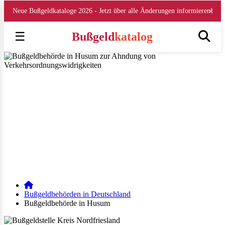
×
Neue Bußgeldkataloge 2026 - Jetzt über alle Änderungen informieren!
☰
Bußgeld
katalog
Bußgeldstelle Kreis Nordfriesland, SH
Der Kreis Nordfriesland ahndet Verkehrsordnungswidrigkeiten wie
Geschwindigkeitsüberschreitungen gemäß dem Bußgeldkatalog 2026 für
Husum (Schleswig-Holstein)
▶ Bußgeldstelle Husum
Veröffentlicht am 24.08.2018 | geändert am 30.12.2025 | von Julia
Obrazova | Lesezeit: 4 min
E-Mail
WhatsApp
Facebook
Instagram
LinkedIn
Bußgeldbehörden in Deutschland
Bußgeldbehörde in Husum