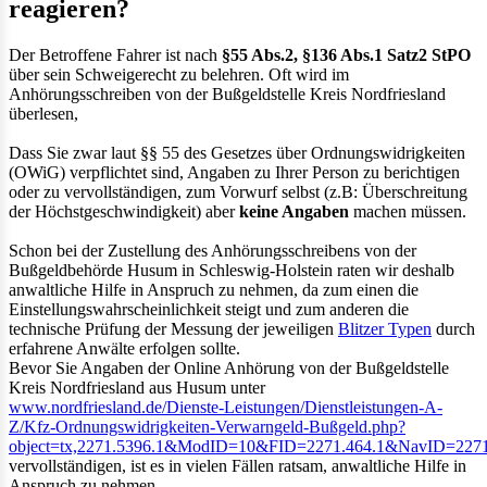
reagieren?
Der Betroffene Fahrer ist nach
§55 Abs.2, §136 Abs.1 Satz2 StPO
über sein Schweigerecht zu belehren. Oft wird im
Anhörungsschreiben von der Bußgeldstelle Kreis Nordfriesland
überlesen,
Dass Sie zwar laut §§ 55 des Gesetzes über Ordnungswidrigkeiten
(OWiG) verpflichtet sind, Angaben zu Ihrer Person zu berichtigen
oder zu vervollständigen, zum Vorwurf selbst (z.B: Überschreitung
der Höchstgeschwindigkeit) aber
keine Angaben
machen müssen.
Schon bei der Zustellung des Anhörungsschreibens von der
Bußgeldbehörde Husum in Schleswig-Holstein raten wir deshalb
anwaltliche Hilfe in Anspruch zu nehmen, da zum einen die
Einstellungswahrscheinlichkeit steigt und zum anderen die
technische Prüfung der Messung der jeweiligen
Blitzer Typen
durch
erfahrene Anwälte erfolgen sollte.
Bevor Sie Angaben der Online Anhörung von der Bußgeldstelle
Kreis Nordfriesland aus Husum unter
www.nordfriesland.de/Dienste-Leistungen/Dienstleistungen-A-
Z/Kfz-Ordnungswidrigkeiten-Verwarngeld-Bußgeld.php?
object=tx,2271.5396.1&ModID=10&FID=2271.464.1&NavID=2271
vervollständigen, ist es in vielen Fällen ratsam, anwaltliche Hilfe in
Anspruch zu nehmen.