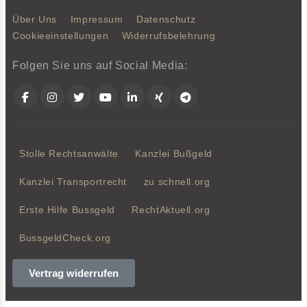
Über Uns
Impressum
Datenschutz
Cookieeinstellungen
Widerrufsbelehrung
Folgen Sie uns auf Social Media:
Facebook
Instagram
Twitter
YouTube
LinkedIn
Xing
Telegram
Stolle Rechtsanwälte
Kanzlei Bußgeld
Kanzlei Transportrecht
zu schnell.org
Erste Hilfe Bussgeld
RechtAktuell.org
BussgeldCheck.org
Vertrag widerrufen