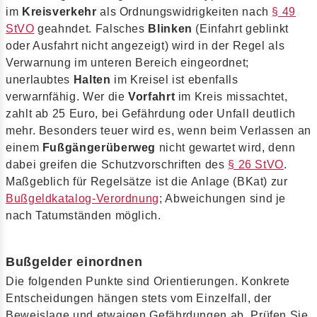
im
Kreisverkehr
als Ordnungswidrigkeiten nach
§ 49
StVO
geahndet. Falsches
Blinken
(Einfahrt geblinkt
oder Ausfahrt nicht angezeigt) wird in der Regel als
Verwarnung im unteren Bereich eingeordnet;
unerlaubtes
Halten
im Kreisel ist ebenfalls
verwarnfähig. Wer die
Vorfahrt
im Kreis missachtet,
zahlt ab 25 Euro, bei Gefährdung oder Unfall deutlich
mehr. Besonders teuer wird es, wenn beim Verlassen an
einem
Fußgängerüberweg
nicht gewartet wird, denn
dabei greifen die Schutzvorschriften des
§ 26 StVO
.
Maßgeblich für Regelsätze ist die Anlage (BKat) zur
Bußgeldkatalog-Verordnung
; Abweichungen sind je
nach Tatumständen möglich.
Bußgelder einordnen
Die folgenden Punkte sind Orientierungen. Konkrete
Entscheidungen hängen stets vom Einzelfall, der
Beweislage und etwaigen Gefährdungen ab. Prüfen Sie