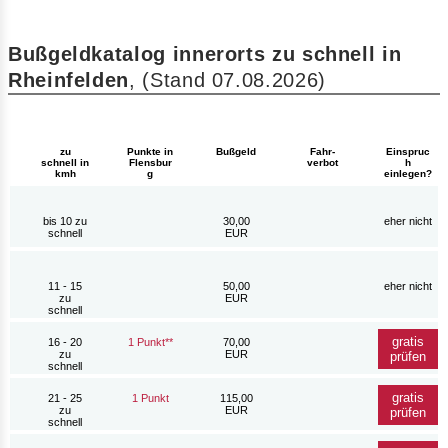
Bußgeldkatalog innerorts zu schnell in
Rheinfelden
, (Stand 07.08.2026)
Bußgeld
zu
Punkte in
Fahr-
Einspruc
schnell in
Flensbur
verbot
h
kmh
g
einlegen?
bis 10 zu
30,00
eher nicht
schnell
EUR
11 - 15
50,00
eher nicht
zu
EUR
schnell
gratis
16 - 20
1 Punkt**
70,00
zu
EUR
prüfen
schnell
gratis
21 - 25
1 Punkt
115,00
zu
EUR
prüfen
schnell