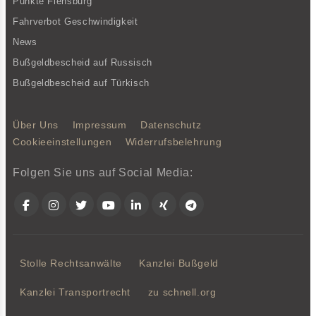
Punkte Flensburg
Fahrverbot Geschwindigkeit
News
Bußgeldbescheid auf Russisch
Bußgeldbescheid auf Türkisch
Über Uns
Impressum
Datenschutz
Cookieeinstellungen
Widerrufsbelehrung
Folgen Sie uns auf Social Media:
Facebook
Instagram
Twitter
YouTube
LinkedIn
Xing
Telegram
Stolle Rechtsanwälte
Kanzlei Bußgeld
Kanzlei Transportrecht
zu schnell.org