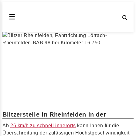
☰
Zu schnell in der in Rheinfelden,
Fahrtrichtung Lörrach-Rheinfelden-BAB
98 bei Kilometer 16,750 gefahren?
Bundesweite Messstellen & Blitzer innerorts (Stand
August 2026)
▶ Innerorts in Rheinfelden geblitzt?
Blitzerstelle in Rheinfelden in der
Ab
26 km/h zu schnell innerorts
kann Ihnen für die
Überschreitung der zulässigen Höchstgeschwindigkeit