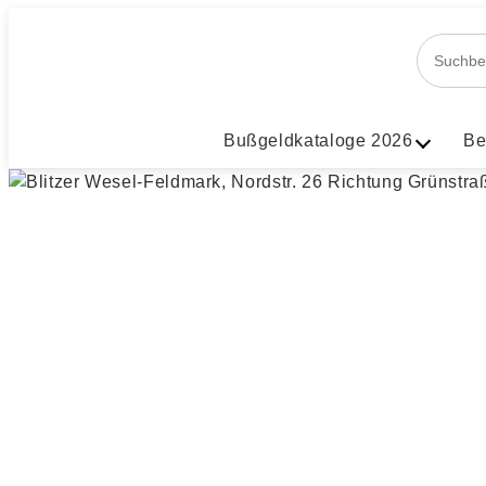
Bußgeldkataloge 2026
Be
Zu schnell in 
Richtung Grü
Bundesweite Messstellen & Bl
▶ Innerorts in Wesel-Feldmar