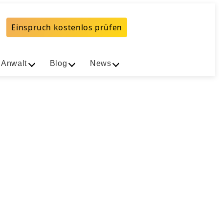
Einspruch kostenlos prüfen
 Anwalt
Blog
News
tr. 26