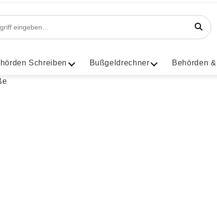
hörden Schreiben
Bußgeldrechner
Behörden &
der in Wesel-Feldmark, Nords
nstraße gefahren?
itzer innerorts (Stand August 2026)
k geblitzt?