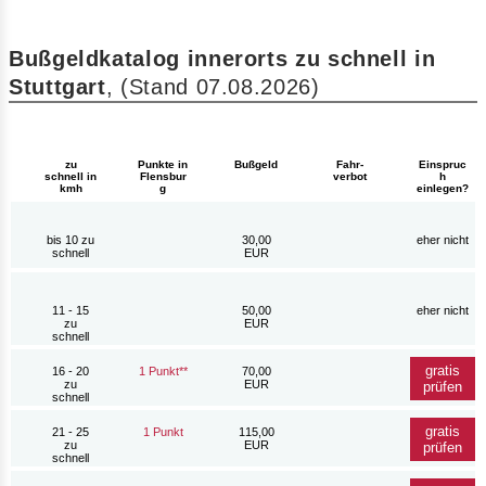
Bußgeldkatalog innerorts zu schnell in
Stuttgart
, (Stand 07.08.2026)
Bußgeld
zu
Punkte in
Fahr-
Einspruc
schnell in
Flensbur
verbot
h
kmh
g
einlegen?
bis 10 zu
30,00
eher nicht
schnell
EUR
11 - 15
50,00
eher nicht
zu
EUR
schnell
gratis
16 - 20
1 Punkt**
70,00
zu
EUR
prüfen
schnell
gratis
21 - 25
1 Punkt
115,00
zu
EUR
prüfen
schnell