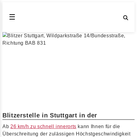
☰
Zu schnell in der in Stuttgart,
Wildparkstraße 14/Bundesstraße,
Richtung BAB 831 gefahren?
Bundesweite Messstellen & Blitzer innerorts (Stand
August 2026)
▶ Innerorts in Stuttgart geblitzt?
Blitzerstelle in Stuttgart in der
Ab
26 km/h zu schnell innerorts
kann Ihnen für die
Überschreitung der zulässigen Höchstgeschwindigkeit