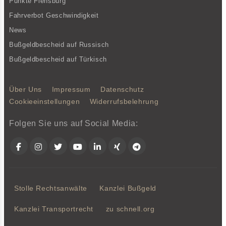
Punkte Flensburg
Fahrverbot Geschwindigkeit
News
Bußgeldbescheid auf Russisch
Bußgeldbescheid auf Türkisch
Über Uns
Impressum
Datenschutz
Cookieeinstellungen
Widerrufsbelehrung
Folgen Sie uns auf Social Media:
Facebook
Instagram
Twitter
YouTube
LinkedIn
Xing
Telegram
Stolle Rechtsanwälte
Kanzlei Bußgeld
Kanzlei Transportrecht
zu schnell.org