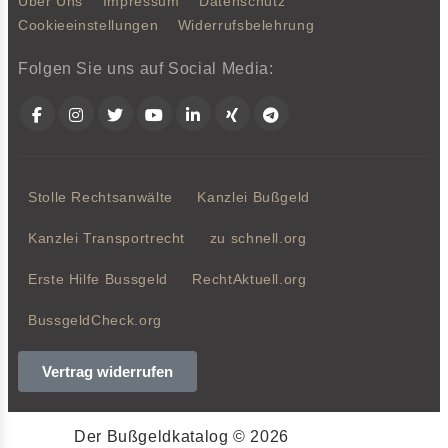
Über Uns
Impressum
Datenschutz
Cookieeinstellungen
Widerrufsbelehrung
Folgen Sie uns auf Social Media:
Facebook
Instagram
Twitter
YouTube
LinkedIn
Xing
Telegram
Stolle Rechtsanwälte
Kanzlei Bußgeld
Kanzlei Transportrecht
zu schnell.org
Erste Hilfe Bussgeld
RechtAktuell.org
BussgeldCheck.org
Vertrag widerrufen
Der Bußgeldkatalog © 2026