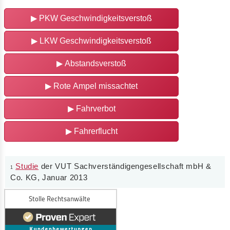
▶
PKW Geschwindigkeitsverstoß
▶
LKW Geschwindigkeitsverstoß
▶
Abstandsverstoß
▶
Rote Ampel missachtet
▶
Fahrverbot
▶
Fahrerflucht
Studie
der VUT Sachverständigengesellschaft mbH &
1
Co. KG, Januar 2013