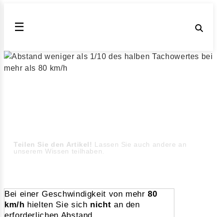
☰
Abstandsverstoß mit einer
Geschwindigkeit
von mehr als 80 km/h
Bußgeld, Punkte, Fahrverbote für das Nichteinhalten
des Abstands mit
weniger als 1/10 des halben Tachowertes (Stand August
2026)
Teilen Sie den Artikel!
Lassen Sie auch andere an
unserem Wissen teilhaben.
Bei einer Geschwindigkeit von mehr
80
km/h
hielten Sie sich
nicht
an den
erforderlichen Abstand.