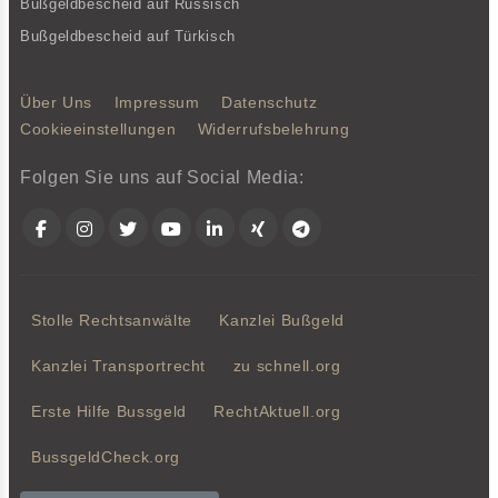
Bußgeldbescheid auf Russisch
Bußgeldbescheid auf Türkisch
Über Uns
Impressum
Datenschutz
Cookieeinstellungen
Widerrufsbelehrung
Folgen Sie uns auf Social Media:
Facebook
Instagram
Twitter
YouTube
LinkedIn
Xing
Telegram
Stolle Rechtsanwälte
Kanzlei Bußgeld
Kanzlei Transportrecht
zu schnell.org
Erste Hilfe Bussgeld
RechtAktuell.org
BussgeldCheck.org