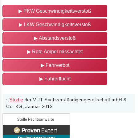
▶
PKW Geschwindigkeitsverstoß
▶
LKW Geschwindigkeitsverstoß
▶
Abstandsverstoß
▶
Rote Ampel missachtet
▶
Fahrverbot
▶
Fahrerflucht
Studie
der VUT Sachverständigengesellschaft mbH &
1
Co. KG, Januar 2013