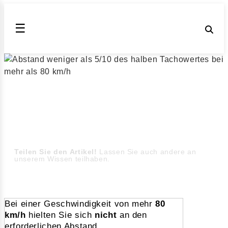
☰
Abstandsverstoß mit einer
Geschwindigkeit
von mehr als 80 km/h
Bußgeld, Punkte, Fahrverbote für das Nichteinhalten
des Abstands mit
weniger als 5/10 des halben Tachowertes (Stand August
2026)
Teilen Sie den Artikel!
Lassen Sie auch andere an
unserem Wissen teilhaben.
Bei einer Geschwindigkeit von mehr
80
km/h
hielten Sie sich
nicht
an den
erforderlichen Abstand.