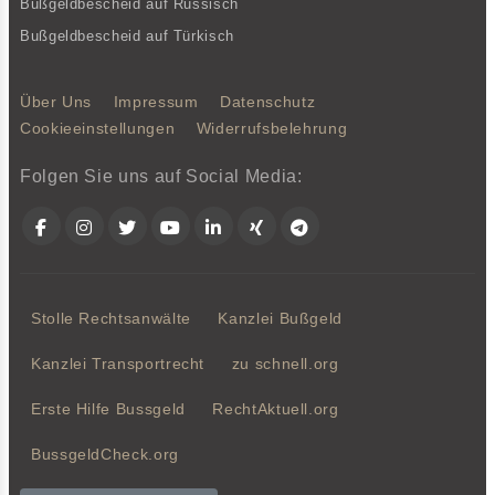
Bußgeldbescheid auf Russisch
Bußgeldbescheid auf Türkisch
Über Uns
Impressum
Datenschutz
Cookieeinstellungen
Widerrufsbelehrung
Folgen Sie uns auf Social Media:
Facebook
Instagram
Twitter
YouTube
LinkedIn
Xing
Telegram
Stolle Rechtsanwälte
Kanzlei Bußgeld
Kanzlei Transportrecht
zu schnell.org
Erste Hilfe Bussgeld
RechtAktuell.org
BussgeldCheck.org