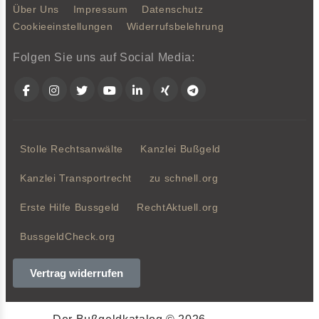
Über Uns
Impressum
Datenschutz
Cookieeinstellungen
Widerrufsbelehrung
Folgen Sie uns auf Social Media:
Facebook
Instagram
Twitter
YouTube
LinkedIn
Xing
Telegram
Stolle Rechtsanwälte
Kanzlei Bußgeld
Kanzlei Transportrecht
zu schnell.org
Erste Hilfe Bussgeld
RechtAktuell.org
BussgeldCheck.org
Vertrag widerrufen