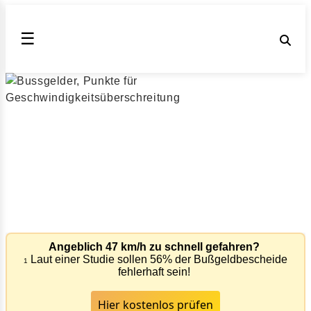
☰
47 kmh zu schnell innerorts
Bußgeldkatalog 2026 für zu schnelles Fahren innerorts
mit 47 km/h zu schnell (Stand August 2026)
Wenn Sie innerhalb eines Jahres zwei mal mit mehr als
26 km/h zu schnell geblitzt werden, droht ein Fahrverbot
von 1 Monat
Angeblich 47 km/h zu schnell gefahren?
Laut einer Studie sollen 56% der Bußgeldbescheide
1
fehlerhaft sein!
Hier kostenlos prüfen