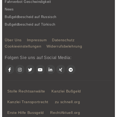
Fahrverbot Geschwindigkeit
News
Bußgeldbescheid auf Russisch
Bußgeldbescheid auf Türkisch
Über Uns
Impressum
Datenschutz
Cookieeinstellungen
Widerrufsbelehrung
Folgen Sie uns auf Social Media:
Facebook
Instagram
Twitter
YouTube
LinkedIn
Xing
Telegram
Stolle Rechtsanwälte
Kanzlei Bußgeld
Kanzlei Transportrecht
zu schnell.org
Erste Hilfe Bussgeld
RechtAktuell.org